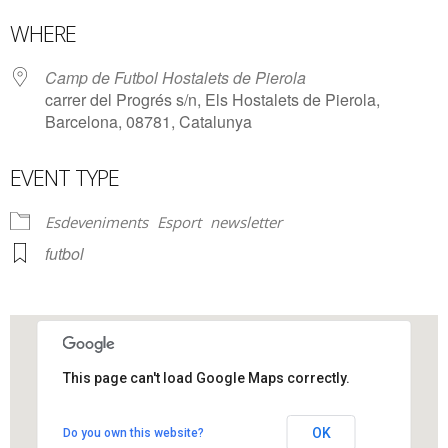
Download ICS
Google Calendar
WHERE
Camp de Futbol Hostalets de Pierola
carrer del Progrés s/n, Els Hostalets de Pierola,
Barcelona, 08781, Catalunya
EVENT TYPE
Esdeveniments
Esport
newsletter
futbol
This page can't load Google Maps correctly.
Camp de Futbol Hostalets de
Pierola
OK
Do you own this website?