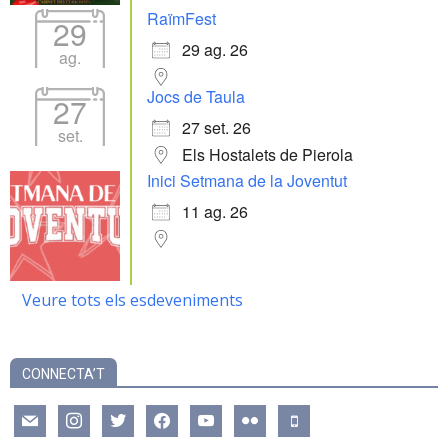
RaïmFest
29
29 ag. 26
ag.
Jocs de Taula
27
27 set. 26
set.
Els Hostalets de Pierola
Inici Setmana de la Joventut
11 ag. 26
Veure tots els esdeveniments
CONNECTA’T
mail
instagram
twitter
facebook
youtube
flickr
mobile