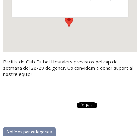
carrer del Progrés s/n - Els Hostalets de Pierola
View Events
Partits de Club Futbol Hostalets previstos pel cap de
setmana del 28-29 de gener. Us convidem a donar suport al
nostre equip!
Notícies per categories