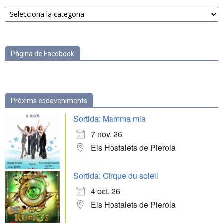
Notícies
per
categories
Pàgina de Facebook
Pròxims esdeveniments
Sortida: Mamma mia
7 nov. 26
Els Hostalets de Pierola
Sortida: Cirque du soleil
4 oct. 26
Els Hostalets de Pierola