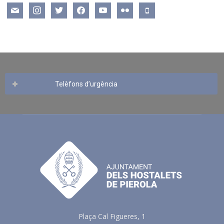
mail
instagram
twitter
facebook
youtube
flickr
mobile
Telèfons d’urgència
Plaça Cal Figueres, 1