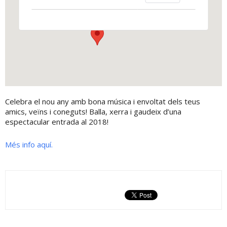
Isidre Vallès, 30 - Els Hostalets de Pierola
View Events
Celebra el nou any amb bona música i envoltat dels teus
amics, veïns i coneguts! Balla, xerra i gaudeix d’una
espectacular entrada al 2018!
Més info aquí.