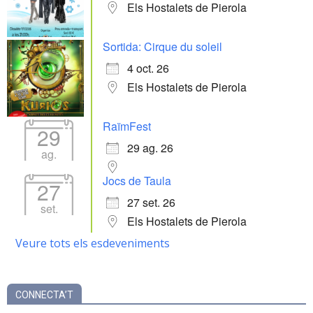
Els Hostalets de Pierola
Sortida: Cirque du soleil
4 oct. 26
Els Hostalets de Pierola
RaïmFest
29
29 ag. 26
ag.
Jocs de Taula
27
27 set. 26
set.
Els Hostalets de Pierola
Veure tots els esdeveniments
CONNECTA’T