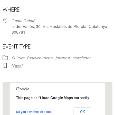
Download ICS
Google Calendar
WHERE
Casal Català
Isidre Vallès, 30, Els Hostalets de Pierola, Catalunya,
808781
EVENT TYPE
Cultura
Esdeveniments
Joventut
newsletter
Nadal
This page can't load Google Maps correctly.
Casal Català
OK
Do you own this website?