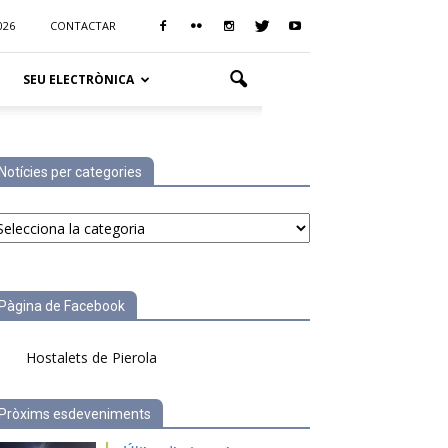
026
CONTACTAR
SEU ELECTRÒNICA
Notícies per categories
tícies
r
tegories
Pàgina de Facebook
Hostalets de Pierola
Pròxims esdeveniments