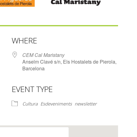
WHERE
CEM Cal Maristany
Anselm Clavé s/n, Els Hostalets de Pierola,
Barcelona
EVENT TYPE
lendar
iCalendar
Office 365
Cultura
Esdeveniments
newsletter