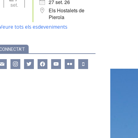
27 set. 26
set.
Els Hostalets de
Pierola
Veure tots els esdeveniments
CONNECTA’T
ail
instagram
twitter
facebook
youtube
flickr
mobile