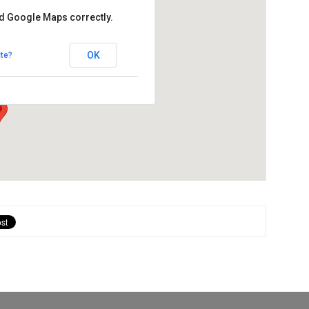
ad Google Maps correctly.
ny
OK
te?
ls Hostalets de Pierola