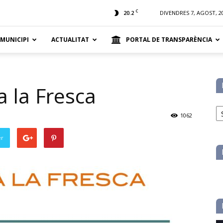
t
C
20.2
DIVENDRES 7, AGOST, 2
 MUNICIPI
ACTUALITAT
PORTAL DE TRANSPARÈNCIA
 a la Fresca
No
pe
1062
ca
er