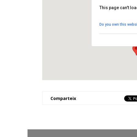
This page can't lo
CEM Cal Marista
Do you own this websi
Anselm Clavé s/n - E
View Events
Comparteix