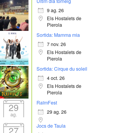
Últim dia torneig
9 ag. 26
Els Hostalets de
Pierola
Sortida: Mamma mia
7 nov. 26
Els Hostalets de
Pierola
Sortida: Cirque du soleil
4 oct. 26
Els Hostalets de
Pierola
RaïmFest
29
29 ag. 26
ag.
Jocs de Taula
27