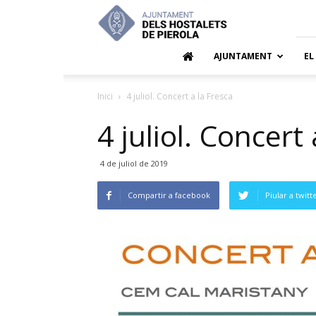
Ajuntamen
dels
Hostalets
de
AJUNTAMENT
EL
Pierola
Inici
4 juliol. Concert a la Fresca
4 juliol. Concert
4 de juliol de 2019
Compartir a facebook
Piular a twitt