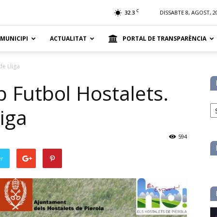
t
C
32.3
DISSABTE 8, AGOST, 2
 MUNICIPI
ACTUALITAT
PORTAL DE TRANSPARÈNCIA
de Lliga
b Futbol Hostalets.
No
iga
pe
ca
594
er