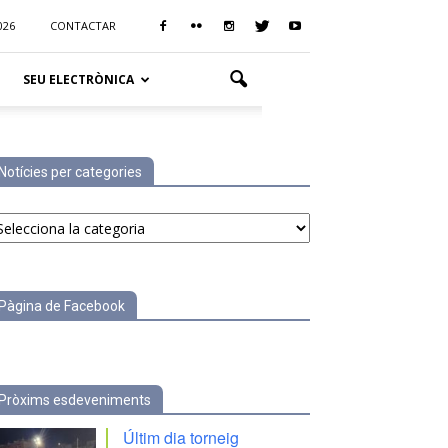
026
CONTACTAR
SEU ELECTRÒNICA
Notícies per categories
tícies
r
tegories
Pàgina de Facebook
Pròxims esdeveniments
Últim dia torneig