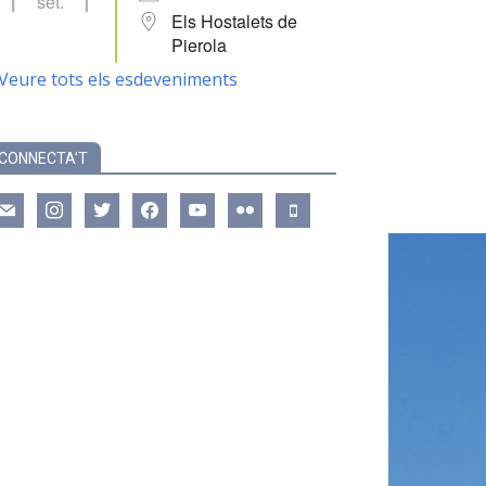
set.
Els Hostalets de
Pierola
Veure tots els esdeveniments
CONNECTA’T
ail
instagram
twitter
facebook
youtube
flickr
mobile