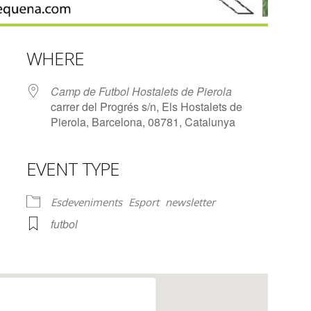
WHERE
Camp de Futbol Hostalets de Pierola
carrer del Progrés s/n, Els Hostalets de
Pierola, Barcelona, 08781, Catalunya
EVENT TYPE
lendar
iCalendar
Office 365
Esdeveniments
Esport
newsletter
futbol