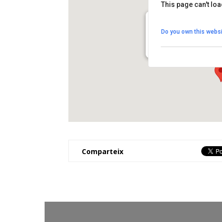
This page can't lo
Camp de Futbol Hosta
Do you own this websi
carrer del Progrés s/n - 
View Events
Comparteix