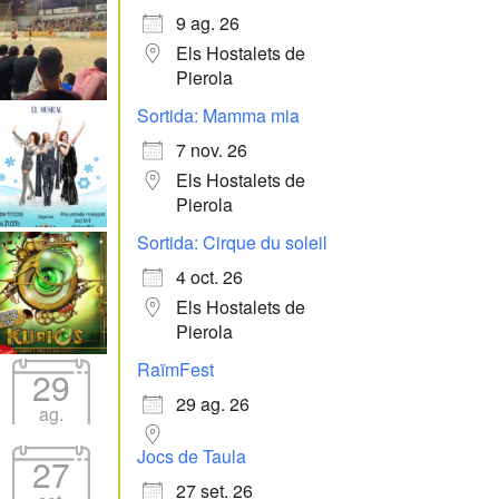
9 ag. 26
Els Hostalets de
Pierola
Sortida: Mamma mia
7 nov. 26
Els Hostalets de
Pierola
Sortida: Cirque du soleil
4 oct. 26
Els Hostalets de
Pierola
RaïmFest
29
29 ag. 26
ag.
Jocs de Taula
27
27 set. 26