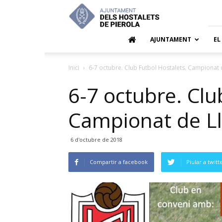
Ajuntamen
dels
Hostalets
de
AJUNTAMENT
EL
Pierola
Inici
6-7 octubre. Club Futbol Hostalets. Campionat 
6-7 octubre. Clu
Campionat de Ll
6 d'octubre de 2018
Compartir a facebook
Piular a twitt