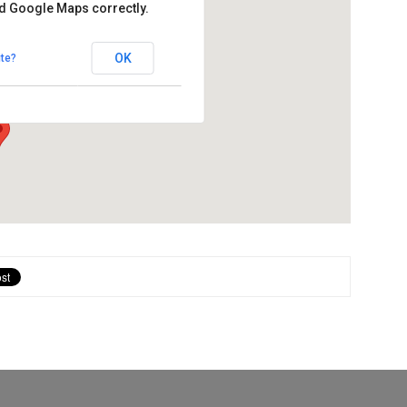
ad Google Maps correctly.
lets de Pierola
OK
te?
Els Hostalets de Pierola