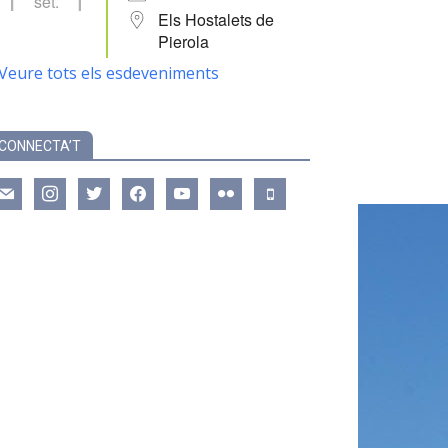
set.
Els Hostalets de
Pierola
Veure tots els esdeveniments
CONNECTA’T
ail
instagram
twitter
facebook
youtube
flickr
mobile