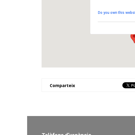
Plaça Oliveres
Do you own this websi
Carrer Catalunya s/n -
View Events
Comparteix