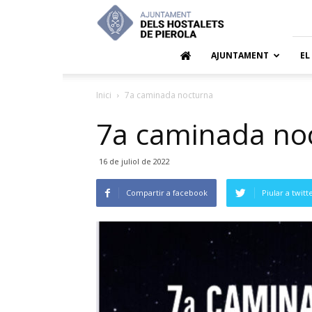
Ajuntamen
dels
Hostalets
de
AJUNTAMENT
EL
Pierola
Inici
7a caminada nocturna
7a caminada no
16 de juliol de 2022
Compartir a facebook
Piular a twitt