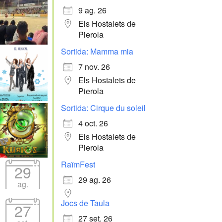
9 ag. 26
Els Hostalets de
Pierola
Sortida: Mamma mia
7 nov. 26
Els Hostalets de
Pierola
Sortida: Cirque du soleil
4 oct. 26
Els Hostalets de
Pierola
RaïmFest
29
29 ag. 26
ag.
Jocs de Taula
27
27 set. 26