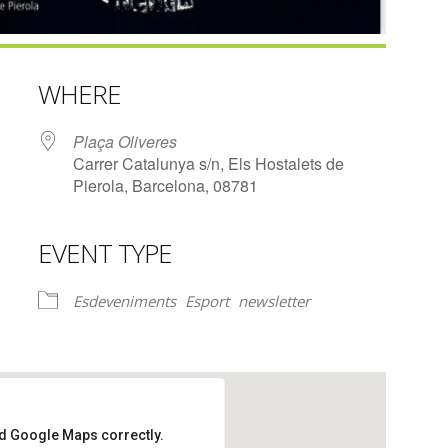
WHERE
Plaça Oliveres
Carrer Catalunya s/n, Els Hostalets de
Pierola, Barcelona, 08781
EVENT TYPE
lendar
iCalendar
Office 365
Esdeveniments
Esport
newsletter
ad Google Maps correctly.