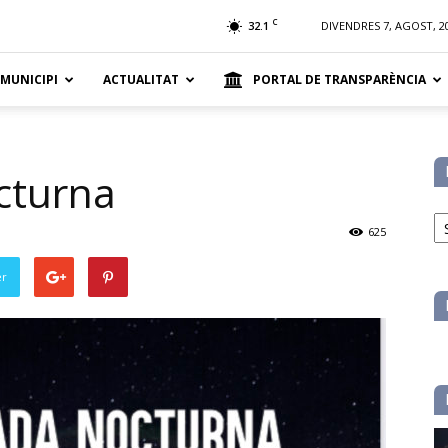
t
C
32.1
DIVENDRES 7, AGOST, 2
 MUNICIPI
ACTUALITAT
PORTAL DE TRANSPARÈNCIA
cturna
No
pe
625
ca
er