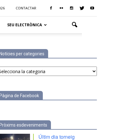
026
CONTACTAR
SEU ELECTRÒNICA
Notícies per categories
tícies
r
tegories
Pàgina de Facebook
Pròxims esdeveniments
Últim dia torneig