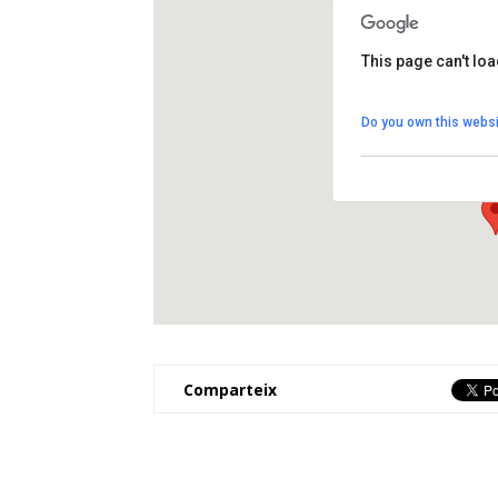
This page can't lo
Espai de Cultura 
Do you own this websi
Carrer Major, 1 - El
View Events
Comparteix