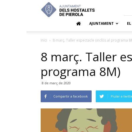
Ajuntamen
dels
Hostalets
de
AJUNTAMENT
EL
Pierola
Inici
8 març. Taller espectacle (inclòs al programa 8
8 març. Taller es
programa 8M)
8 de març de 2020
Compartir a facebook
Piular a twitt