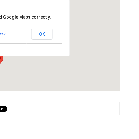
ad Google Maps correctly.
Cal Batista
OK
te?
s Hostalets de Pierola