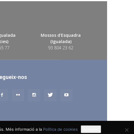
Igualada
Mossos d'Esquadra
ies)
(Igualada)
55 77
93 804 23 62
egueix-nos
 ús. Més informació a la
Política de cookies
Accepto
lítica de Cookies
Política en vers a les Xarxes Socials