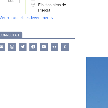
set.
Els Hostalets de
Pierola
Veure tots els esdeveniments
CONNECTA’T
ail
instagram
twitter
facebook
youtube
flickr
mobile