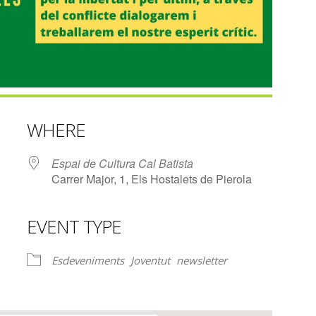
WHERE
Espai de Cultura Cal Batista
Carrer Major, 1, Els Hostalets de Pierola
EVENT TYPE
lendar
iCalendar
Office 365
Esdeveniments
Joventut
newsletter