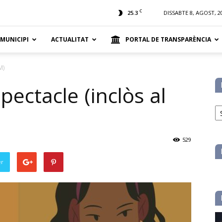
t
C
25.3
DISSABTE 8, AGOST, 2
 MUNICIPI
ACTUALITAT
PORTAL DE TRANSPARÈNCIA
M)
pectacle (inclòs al
No
pe
ca
529
er