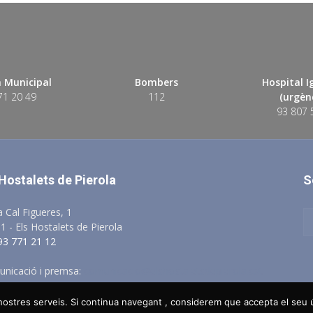
 Municipal
Bombers
Hospital 
71 20 49
112
(urgènc
93 807 
 Hostalets de Pierola
S
a Cal Figueres, 1
1 - Els Hostalets de Pierola
 93 771 21 12
nicació i premsa:
comunicacio@elshostaletsdepierola.cat
s nostres serveis. Si continua navegant , considerem que accepta el seu
Avis Legal
Política de Privacitat
Po