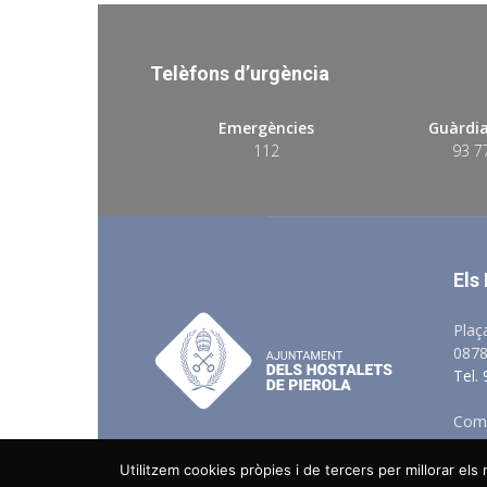
Telèfons d’urgència
Emergències
Guàrdia
112
93 7
Els
Plaç
0878
Tel.
Comu
Utilitzem cookies pròpies i de tercers per millorar el