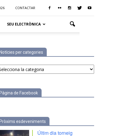
026
CONTACTAR
SEU ELECTRÒNICA
Notícies per categories
tícies
r
tegories
Pàgina de Facebook
Pròxims esdeveniments
Últim dia torneig