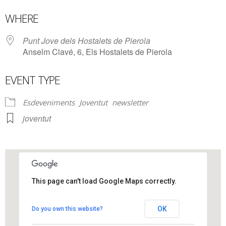
Download ICS
Google Calendar
WHERE
Punt Jove dels Hostalets de Pierola
Anselm Clavé, 6, Els Hostalets de Pierola
EVENT TYPE
Esdeveniments
Joventut
newsletter
joventut
This page can't load Google Maps correctly.
Punt Jove dels Hostalets de Pierola
OK
Do you own this website?
Anselm Clavé, 6 - Els Hostalets de Pierola
View Events