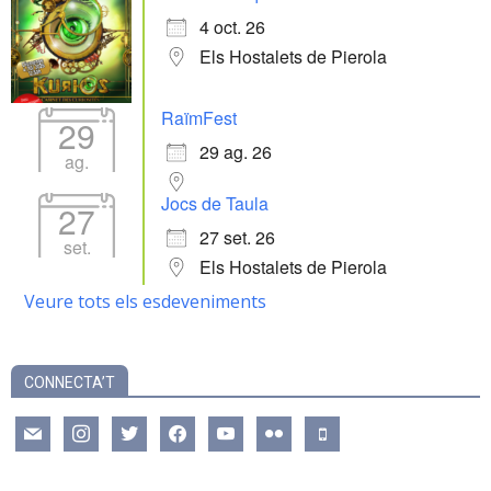
4 oct. 26
Els Hostalets de Pierola
RaïmFest
29
29 ag. 26
ag.
Jocs de Taula
27
27 set. 26
set.
Els Hostalets de Pierola
Veure tots els esdeveniments
CONNECTA’T
mail
instagram
twitter
facebook
youtube
flickr
mobile