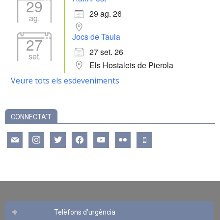
29
29 ag. 26
ag.
Jocs de Taula
27
27 set. 26
set.
Els Hostalets de Pierola
Veure tots els esdeveniments
CONNECTA’T
mail
instagram
twitter
facebook
youtube
flickr
mobile
Telèfons d’urgència