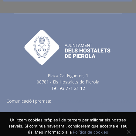
Plaça Cal Figueres, 1
08781 - Els Hostalets de Pierola
Tel. 93 771 21 12
Comunicació i premsa:
comunicacio@elshostaletsdepierola.cat
Utilitzem cookies pròpies i de tercers per millorar els nostres
serveis. Si continua navegant , considerem que accepta el seu
ús. Més informació a la
Política de cookies
Avis Legal
Política de Privacitat
Política de Cookies