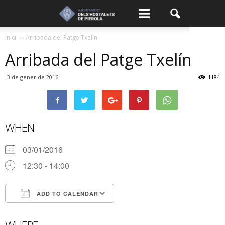
Inici
Arribada del Patge Txelín
Arribada del Patge Txelín
3 de gener de 2016
1184
WHEN
03/01/2016
12:30 - 14:00
ADD TO CALENDAR
Download ICS
Google Calendar