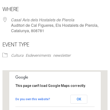
Download ICS
Google Calendar
WHERE
Casal Avis dels Hostalets de Pierola
Auditori de Cal Figueres, Els Hostalets de Pierola,
Catalunya, 808781
EVENT TYPE
Cultura
Esdeveniments
newsletter
This page can't load Google Maps correctly.
Casal Avis dels Hostalets de Pierola
OK
Do you own this website?
Auditori de Cal Figueres - Els Hostalets de Pierola
View Events