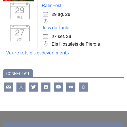
RaïmFest
29
29 ag. 26
ag.
Jocs de Taula
27
27 set. 26
set.
Els Hostalets de Pierola
Veure tots els esdeveniments
CONNECTA’T
mail
instagram
twitter
facebook
youtube
flickr
mobile