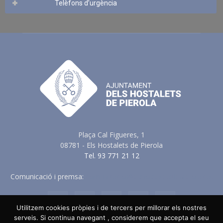
Telèfons d’urgència
Plaça Cal Figueres, 1
08781 - Els Hostalets de Pierola
Tel. 93 771 21 12
Comunicació i premsa:
comunicacio@elshostaletsdepierola.cat
Utilitzem cookies pròpies i de tercers per millorar els nostres
serveis. Si continua navegant , considerem que accepta el seu