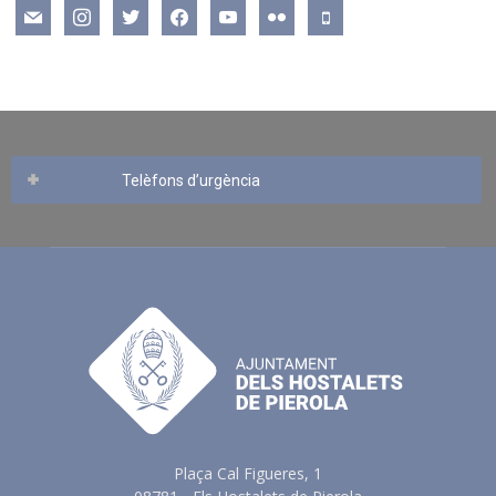
mail
instagram
twitter
facebook
youtube
flickr
mobile
Telèfons d’urgència
Plaça Cal Figueres, 1