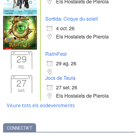
Els Hostalets de Pierola
Sortida: Cirque du soleil
4 oct. 26
Els Hostalets de Pierola
RaïmFest
29
29 ag. 26
ag.
Jocs de Taula
27
27 set. 26
set.
Els Hostalets de Pierola
Veure tots els esdeveniments
CONNECTA’T