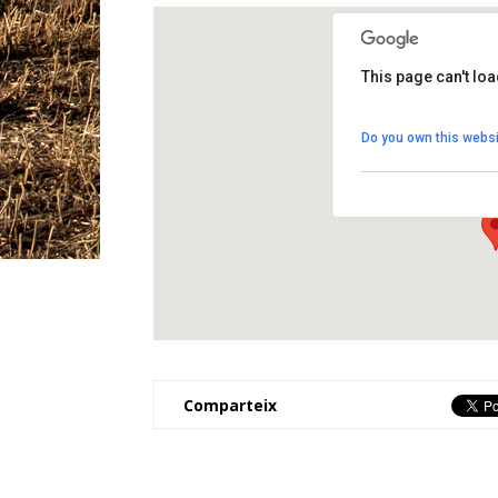
This page can't lo
Auditori de Cal F
Do you own this websi
Plaça Cal Figueres 1
View Events
Comparteix