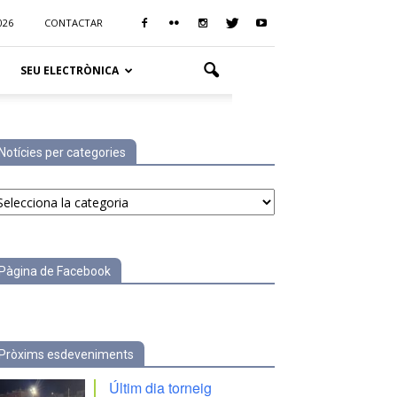
026
CONTACTAR
SEU ELECTRÒNICA
Notícies per categories
tícies
r
tegories
Pàgina de Facebook
Pròxims esdeveniments
Últim dia torneig