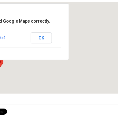
ad Google Maps correctly.
igueres
OK
te?
 - Hostalets de Pierola