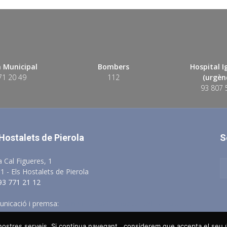
 Municipal
Bombers
Hospital 
71 20 49
112
(urgènc
93 807 
 Hostalets de Pierola
S
a Cal Figueres, 1
1 - Els Hostalets de Pierola
 93 771 21 12
nicació i premsa:
comunicacio@elshostaletsdepierola.cat
s nostres serveis. Si continua navegant , considerem que accepta el seu