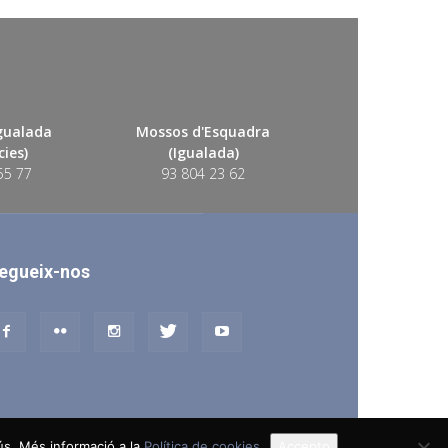
Igualada
Mossos d'Esquadra
ies)
(Igualada)
55 77
93 804 23 62
egueix-nos
 ús. Més informació a la
Política de cookies
Accepto