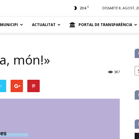
t
C
23.6
DISSABTE 8, AGOST, 2
 MUNICIPI
ACTUALITAT
PORTAL DE TRANSPARÈNCIA
a, món!»
No
pe
387
ca
er