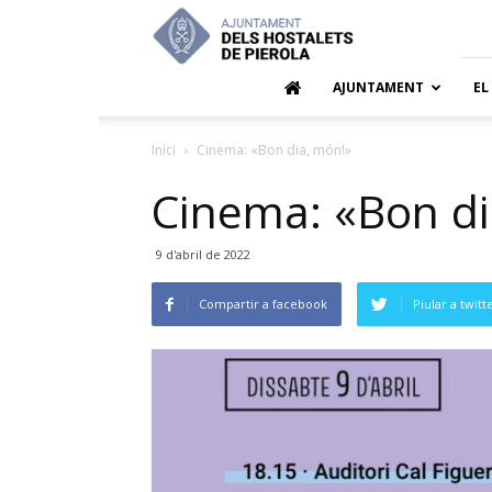
Ajuntamen
dels
Hostalets
de
AJUNTAMENT
EL
Pierola
Inici
Cinema: «Bon dia, món!»
Cinema: «Bon di
9 d'abril de 2022
Compartir a facebook
Piular a twitt