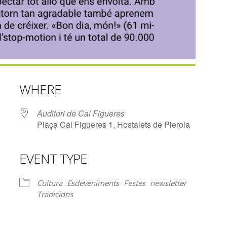
WHERE
Auditori de Cal Figueres
Plaça Cal Figueres 1, Hostalets de Pierola
EVENT TYPE
lendar
iCalendar
Office 365
Cultura
Esdeveniments
Festes
newsletter
Tradicions