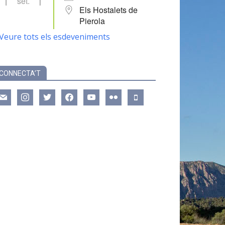
set.
Els Hostalets de
Pierola
Veure tots els esdeveniments
CONNECTA’T
ail
instagram
twitter
facebook
youtube
flickr
mobile