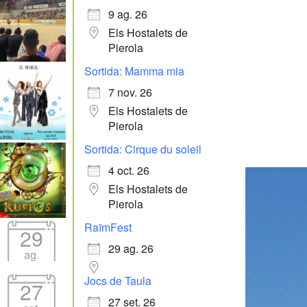
9 ag. 26
Els Hostalets de
Pierola
Sortida: Mamma mia
7 nov. 26
Els Hostalets de
Pierola
Sortida: Cirque du soleil
4 oct. 26
Els Hostalets de
Pierola
RaïmFest
29
29 ag. 26
ag.
Jocs de Taula
27
27 set. 26