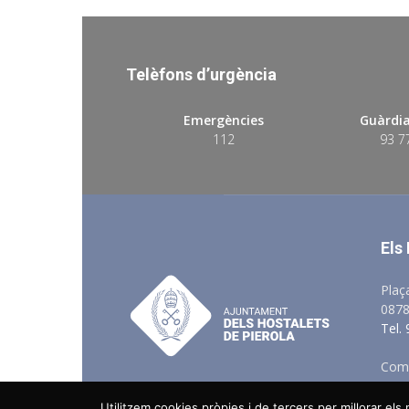
Telèfons d’urgència
Emergències
Guàrdia
112
93 7
Els
Plaç
0878
Tel.
Comu
Utilitzem cookies pròpies i de tercers per millorar el