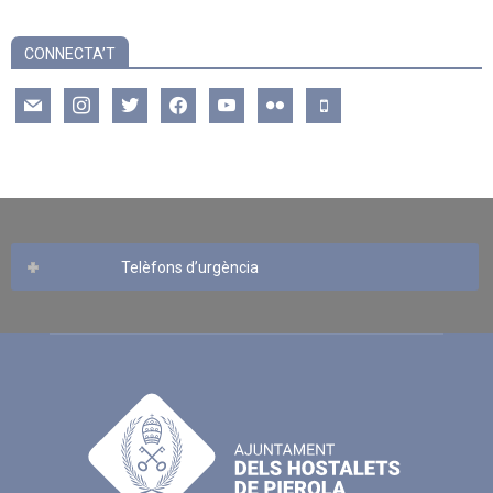
CONNECTA’T
mail
instagram
twitter
facebook
youtube
flickr
mobile
Telèfons d’urgència