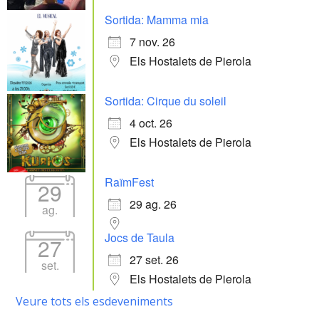
Sortida: Mamma mia
7 nov. 26
Els Hostalets de Pierola
Sortida: Cirque du soleil
4 oct. 26
Els Hostalets de Pierola
RaïmFest
29
29 ag. 26
ag.
Jocs de Taula
27
27 set. 26
set.
Els Hostalets de Pierola
Veure tots els esdeveniments