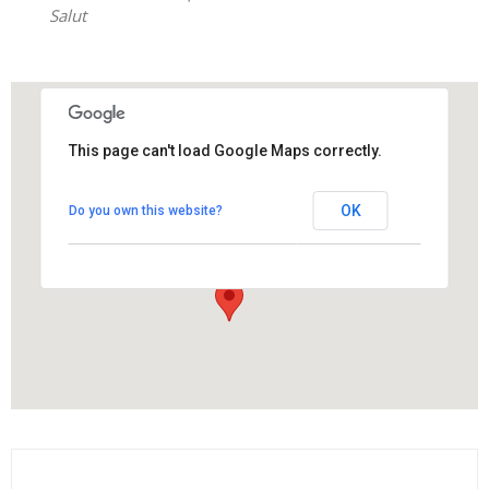
Salut
This page can't load Google Maps correctly.
Parc de Cal Ponsa
OK
Do you own this website?
carrer d'Anselm Clavé - Els Hostalets de Pierola
View Events