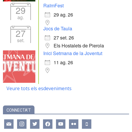
RaïmFest
29
29 ag. 26
ag.
Jocs de Taula
27
27 set. 26
set.
Els Hostalets de Pierola
Inici Setmana de la Joventut
11 ag. 26
Veure tots els esdeveniments
CONNECTA’T
mail
instagram
twitter
facebook
youtube
flickr
mobile