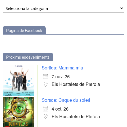
Notícies
per
categories
Pàgina de Facebook
Pròxims esdeveniments
Sortida: Mamma mia
7 nov. 26
Els Hostalets de Pierola
Sortida: Cirque du soleil
4 oct. 26
Els Hostalets de Pierola