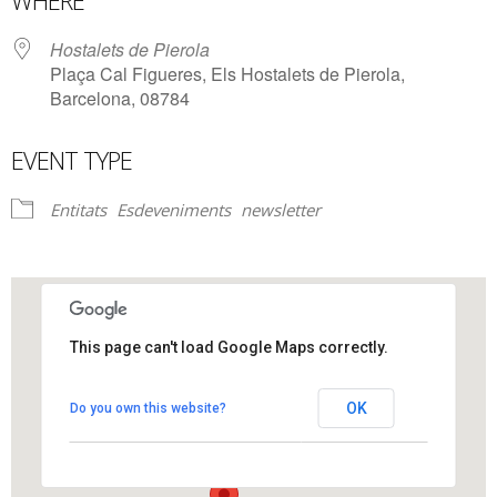
WHERE
Hostalets de Pierola
Plaça Cal Figueres, Els Hostalets de Pierola,
Barcelona, 08784
EVENT TYPE
Entitats
Esdeveniments
newsletter
This page can't load Google Maps correctly.
Hostalets de Pierola
OK
Do you own this website?
Plaça Cal Figueres - Els Hostalets de Pierola
View Events