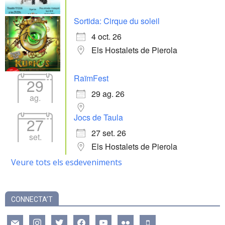
Sortida: Cirque du soleil
4 oct. 26
Els Hostalets de Pierola
RaïmFest
29
29 ag. 26
ag.
Jocs de Taula
27
27 set. 26
set.
Els Hostalets de Pierola
Veure tots els esdeveniments
CONNECTA’T
mail
instagram
twitter
facebook
youtube
flickr
mobile