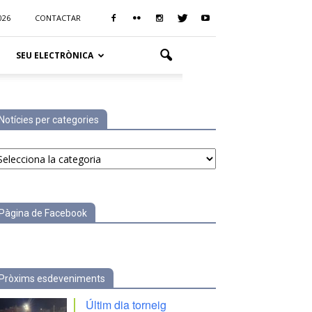
026
CONTACTAR
SEU ELECTRÒNICA
Notícies per categories
tícies
r
tegories
Pàgina de Facebook
Pròxims esdeveniments
Últim dia torneig