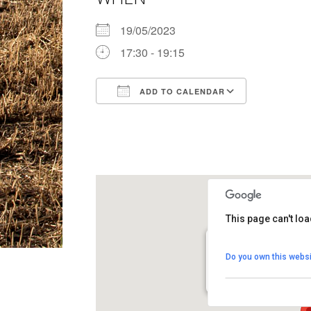
19/05/2023
17:30 - 19:15
ADD TO CALENDAR
Download ICS
Google Ca
This page can't lo
Punt Jove dels Hosta
Do you own this websi
Anselm Clavé, 6 - Els Hos
View Events