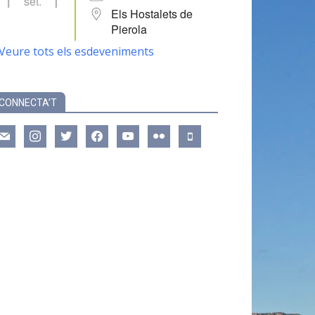
set.
Els Hostalets de
Pierola
Veure tots els esdeveniments
CONNECTA’T
ail
instagram
twitter
facebook
youtube
flickr
mobile