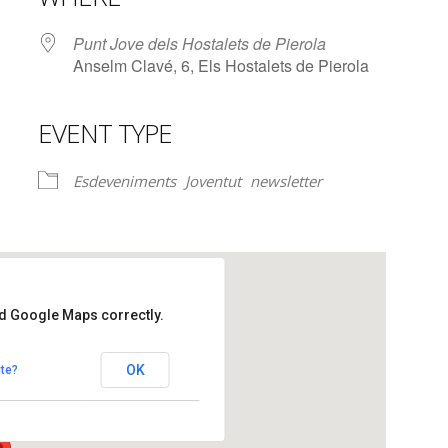
Punt Jove dels Hostalets de Pierola
Anselm Clavé, 6, Els Hostalets de Pierola
EVENT TYPE
lendar
iCalendar
Office 365
Esdeveniments
Joventut
newsletter
ad Google Maps correctly.
lets de Pierola
OK
te?
talets de Pierola