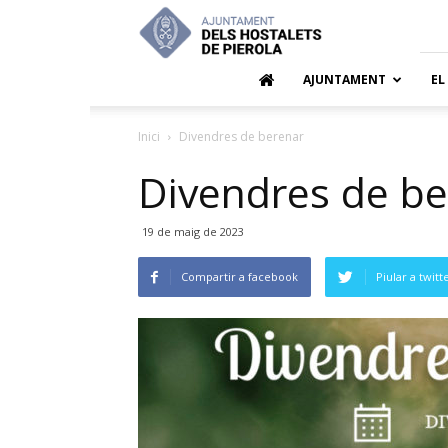
Ajuntamen
dels
Hostalets
de
AJUNTAMENT
EL
Pierola
Inici
Divendres de berenar
Divendres de be
19 de maig de 2023
Compartir a facebook
Piular a twitt