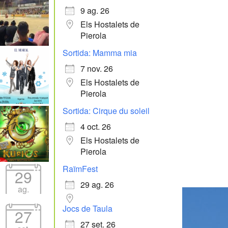
9 ag. 26
Els Hostalets de
Pierola
Sortida: Mamma mia
7 nov. 26
Els Hostalets de
Pierola
Sortida: Cirque du soleil
4 oct. 26
Els Hostalets de
Pierola
RaïmFest
29
29 ag. 26
ag.
Jocs de Taula
27
27 set. 26