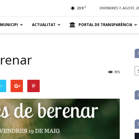
t
C
23.9
DIVENDRES 7, AGOST, 2
 MUNICIPI
ACTUALITAT
PORTAL DE TRANSPARÈNCIA
renar
No
pe
395
ca
er