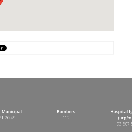
 Municipal
Bombers
Hospital 
71 20 49
112
(urgènc
93 807 