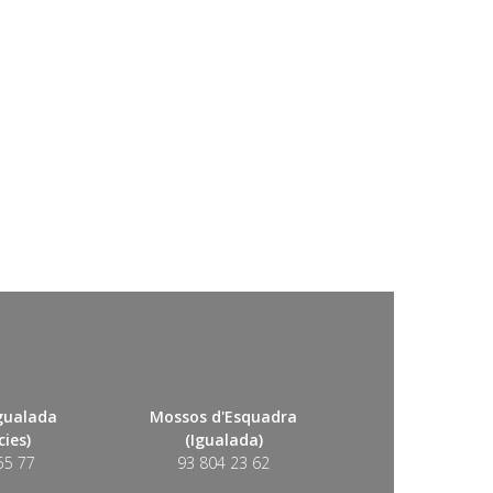
Igualada
Mossos d'Esquadra
ies)
(Igualada)
55 77
93 804 23 62