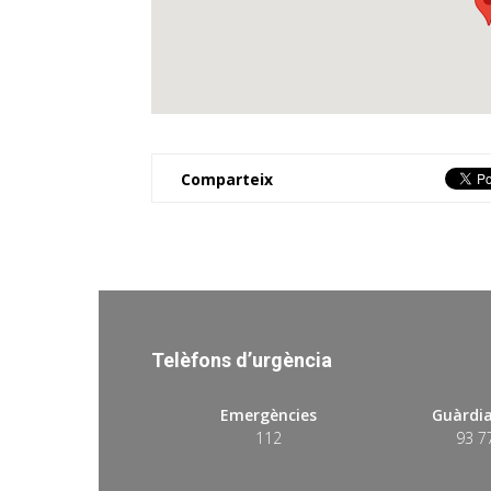
Comparteix
Telèfons d’urgència
Emergències
Guàrdia
112
93 7