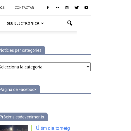
026
CONTACTAR
SEU ELECTRÒNICA
Notícies per categories
tícies
r
tegories
Pàgina de Facebook
Pròxims esdeveniments
Últim dia torneig