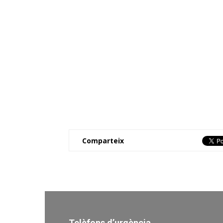
Comparteix
Telèfons d’urgència