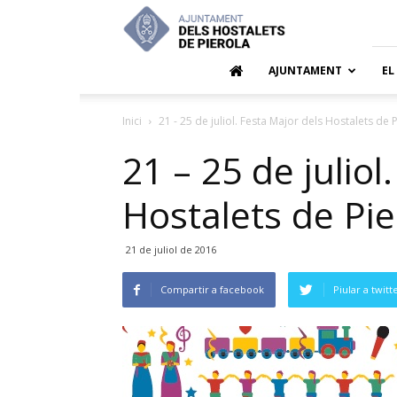
Ajuntamen
dels
Hostalets
de
AJUNTAMENT
EL
Pierola
Inici
21 - 25 de juliol. Festa Major dels Hostalets de 
21 – 25 de juliol
Hostalets de Pie
21 de juliol de 2016
Compartir a facebook
Piular a twitt