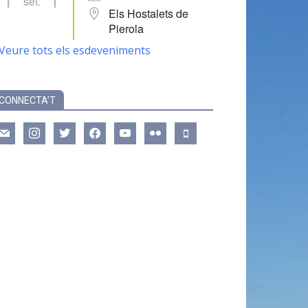
set.
Els Hostalets de
Pierola
Veure tots els esdeveniments
CONNECTA’T
ail
instagram
twitter
facebook
youtube
flickr
mobile