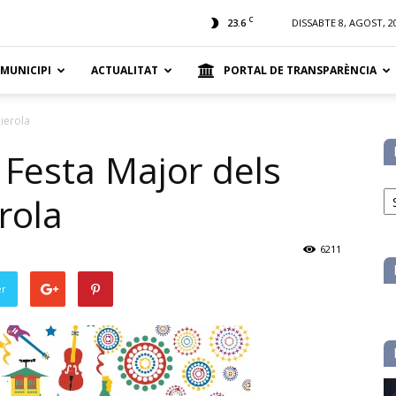
t
C
23.6
DISSABTE 8, AGOST, 2
 MUNICIPI
ACTUALITAT
PORTAL DE TRANSPARÈNCIA
Pierola
. Festa Major dels
No
rola
pe
ca
6211
er