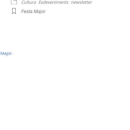
Cultura
Esdeveniments
newsletter
Festa Major
lendar
iCalendar
Office 365
Major.