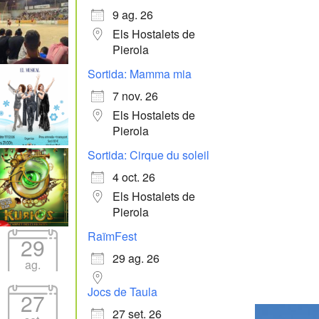
9 ag. 26
Els Hostalets de
Pierola
Sortida: Mamma mia
7 nov. 26
Els Hostalets de
Pierola
Sortida: Cirque du soleil
4 oct. 26
Els Hostalets de
Pierola
RaïmFest
29
29 ag. 26
ag.
Jocs de Taula
27
27 set. 26