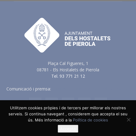
Plaça Cal Figueres, 1
08781 - Els Hostalets de Pierola
Tel. 93 771 21 12
Comunicació i premsa:
comunicacio@elshostaletsdepierola.cat
Utilitzem cookies pròpies i de tercers per millorar els nostres
serveis. Si continua navegant , considerem que accepta el seu
ús. Més informació a la
Política de cookies
Avis Legal
Política de Privacitat
Política de Cookies
Política en vers a les Xarxes Socials
Accepto