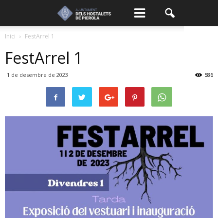
Inici
FestArrel 1
FestArrel 1
1 de desembre de 2023
586