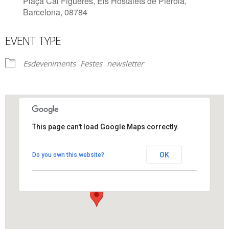
Plaça Cal Figueres, Els Hostalets de Pierola,
Barcelona, 08784
EVENT TYPE
Esdeveniments
Festes
newsletter
This page can't load Google Maps correctly.
Hostalets de Pierola
OK
Do you own this website?
Plaça Cal Figueres - Els Hostalets de Pierola
View Events