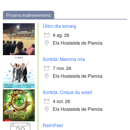
Pròxims esdeveniments
Últim dia torneig
9 ag. 26
Els Hostalets de Pierola
Sortida: Mamma mia
7 nov. 26
Els Hostalets de Pierola
Sortida: Cirque du soleil
4 oct. 26
Els Hostalets de Pierola
RaïmFest
29