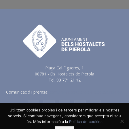
Plaça Cal Figueres, 1
08781 - Els Hostalets de Pierola
Tel. 93 771 21 12
Comunicació i premsa:
comunicacio@elshostaletsdepierola.cat
Utilitzem cookies pròpies i de tercers per millorar els nostres
serveis. Si continua navegant , considerem que accepta el seu
ús. Més informació a la
Política de cookies
Avis Legal
Política de Privacitat
Política de Cookies
Política en vers a les Xarxes Socials