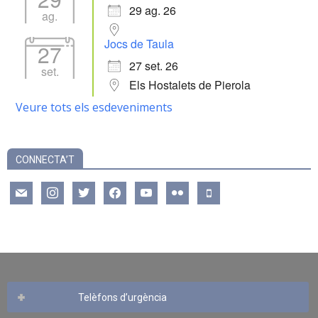
29 ag. 26
ag.
Jocs de Taula
27
27 set. 26
set.
Els Hostalets de Pierola
Veure tots els esdeveniments
CONNECTA’T
mail
instagram
twitter
facebook
youtube
flickr
mobile
Telèfons d’urgència