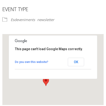
EVENT TYPE
Esdeveniments
newsletter
This page can't load Google Maps correctly.
Sala Teatre Casal Català
OK
Do you own this website?
Isidre Vallès , 30 - Els Hostalets de Pierola
View Events