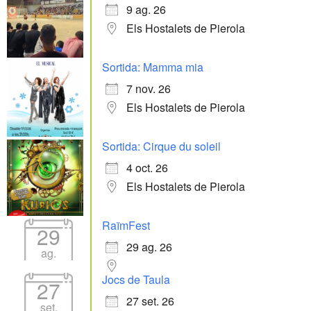
9 ag. 26
Els Hostalets de Pierola
Sortida: Mamma mia
7 nov. 26
Els Hostalets de Pierola
Sortida: Cirque du soleil
4 oct. 26
Els Hostalets de Pierola
RaïmFest
29
29 ag. 26
ag.
Jocs de Taula
27
27 set. 26
set.