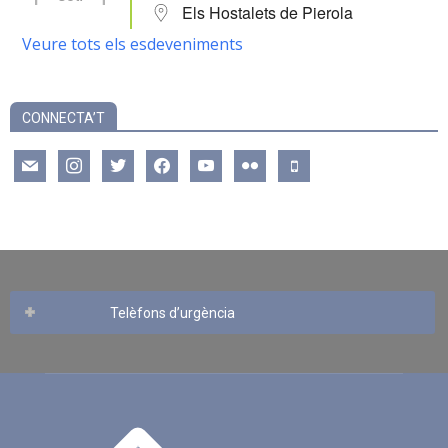
Els Hostalets de Pierola
Veure tots els esdeveniments
CONNECTA’T
mail
instagram
twitter
facebook
youtube
flickr
mobile
Telèfons d’urgència