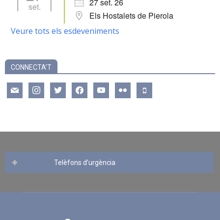
27 set. 26
set.
Els Hostalets de Pierola
Veure tots els esdeveniments
CONNECTA’T
mail
instagram
twitter
facebook
youtube
flickr
mobile
Telèfons d’urgència