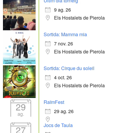
Últim dia torneig
9 ag. 26
Els Hostalets de Pierola
Sortida: Mamma mia
7 nov. 26
Els Hostalets de Pierola
Sortida: Cirque du soleil
4 oct. 26
Els Hostalets de Pierola
RaïmFest
29
29 ag. 26
ag.
Jocs de Taula
27