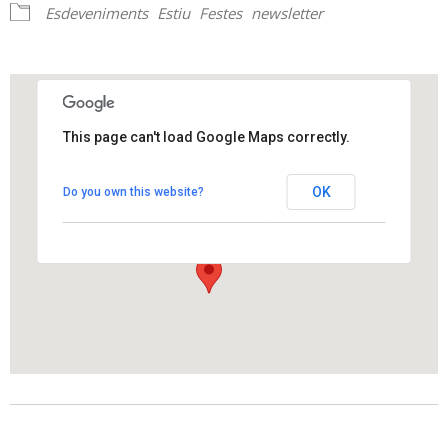
Esdeveniments
Estiu
Festes
newsletter
This page can't load Google Maps correctly.
Plaça Oliveres
OK
Do you own this website?
Carrer Catalunya s/n - Els Hostalets de Pierola
View Events