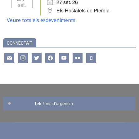
27 set. 26
set.
Els Hostalets de Pierola
Veure tots els esdeveniments
CONNECTA’T
mail
instagram
twitter
facebook
youtube
flickr
mobile
Telèfons d’urgència