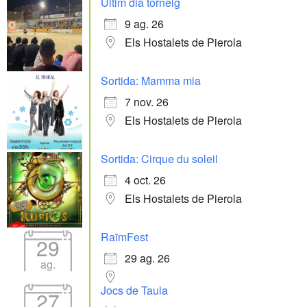
Últim dia torneig
9 ag. 26
Els Hostalets de Pierola
Sortida: Mamma mia
7 nov. 26
Els Hostalets de Pierola
Sortida: Cirque du soleil
4 oct. 26
Els Hostalets de Pierola
RaïmFest
29
29 ag. 26
ag.
Jocs de Taula
27