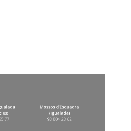
Igualada
Mossos d'Esquadra
ies)
(Igualada)
55 77
93 804 23 62