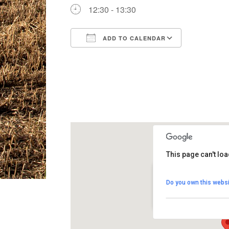
12:30 - 13:30
ADD TO CALENDAR
Download ICS
Google Ca
This page can't lo
Església de Sant Pe
Do you own this websi
Carrer de l'Església, 18
View Events