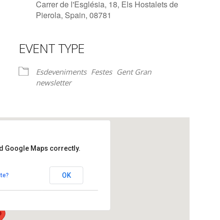
Carrer de l'Església, 18, Els Hostalets de
Pierola, Spain, 08781
EVENT TYPE
lendar
iCalendar
Office 365
Esdeveniments
Festes
Gent Gran
newsletter
ad Google Maps correctly.
re
OK
te?
 - Els Hostalets de Pierola