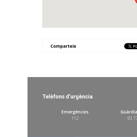
Comparteix
Telèfons d’urgència
Emergències
Guàrdia
112
93 7