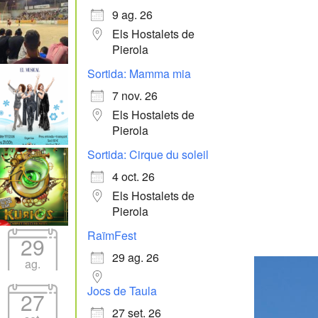
9 ag. 26
Els Hostalets de
Pierola
Sortida: Mamma mia
7 nov. 26
Els Hostalets de
Pierola
Sortida: Cirque du soleil
4 oct. 26
Els Hostalets de
Pierola
RaïmFest
29
29 ag. 26
ag.
Jocs de Taula
27
27 set. 26