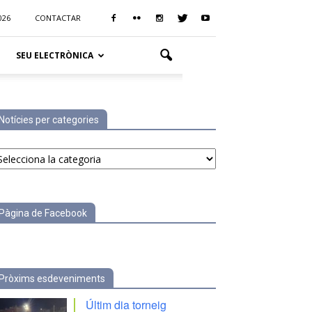
026
CONTACTAR
SEU ELECTRÒNICA
Notícies per categories
tícies
r
tegories
Pàgina de Facebook
Pròxims esdeveniments
Últim dia torneig