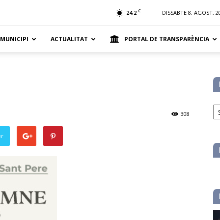
t
C
24.2
DISSABTE 8, AGOST, 2
 MUNICIPI
ACTUALITAT
PORTAL DE TRANSPARÈNCIA
No
pe
308
ca
er