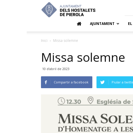
Ajuntamen
dels
Hostalets
de
AJUNTAMENT
EL
Pierola
Inici
Missa solemne
Missa solemne
10 d'abril de 2023
Compartir a facebook
Piular a twitt