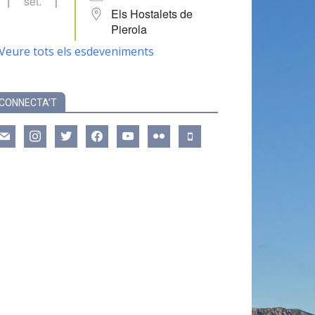
set.
Els Hostalets de
Pierola
Veure tots els esdeveniments
CONNECTA’T
ail
instagram
twitter
facebook
youtube
flickr
mobile