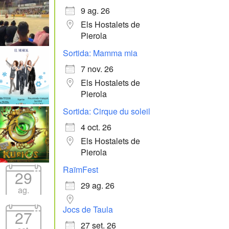
9 ag. 26
Els Hostalets de
Pierola
Sortida: Mamma mia
7 nov. 26
Els Hostalets de
Pierola
Sortida: Cirque du soleil
4 oct. 26
Els Hostalets de
Pierola
RaïmFest
29
29 ag. 26
ag.
Jocs de Taula
27
27 set. 26