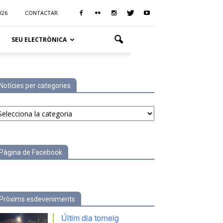
026
CONTACTAR
SEU ELECTRÒNICA
Notícies per categories
tícies
r
tegories
Pàgina de Facebook
Pròxims esdeveniments
Últim dia torneig