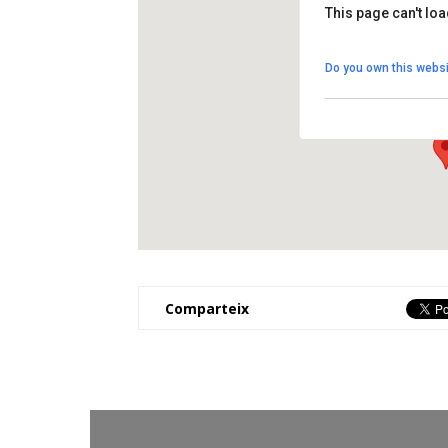
This page can't lo
Plaça Dr. Conde
Do you own this websi
Plaça del Dr. Conde - 
View Events
Comparteix