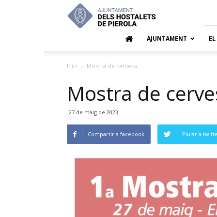
Ajuntamen
dels
Hostalets
de
AJUNTAMENT
EL
Pierola
Inici
Mostra de cervesa
Mostra de cerve
27 de maig de 2023
Compartir a facebook
Piular a twitt