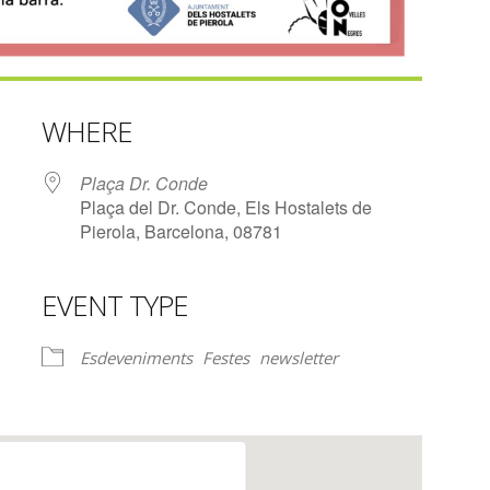
WHERE
Plaça Dr. Conde
Plaça del Dr. Conde, Els Hostalets de
Pierola, Barcelona, 08781
EVENT TYPE
lendar
iCalendar
Office 365
Esdeveniments
Festes
newsletter