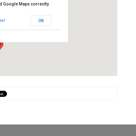
ad Google Maps correctly.
OK
te?
Els Hostalets de Pierola