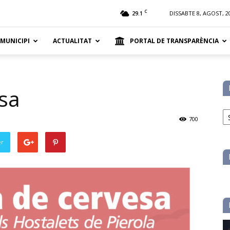
t
C
29.1
DISSABTE 8, AGOST, 2
 MUNICIPI
ACTUALITAT
PORTAL DE TRANSPARÈNCIA
sa
No
pe
700
ca
er