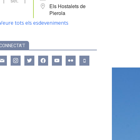
set.
Els Hostalets de
Pierola
Veure tots els esdeveniments
CONNECTA’T
ail
instagram
twitter
facebook
youtube
flickr
mobile