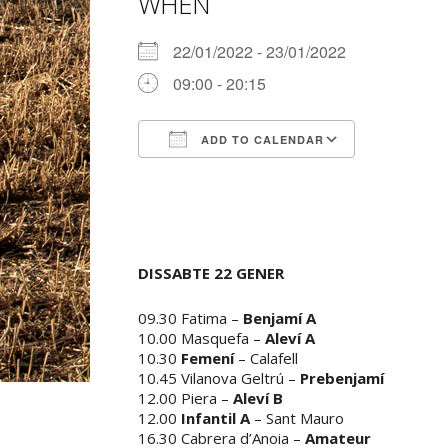
WHEN
22/01/2022 - 23/01/2022
09:00 - 20:15
ADD TO CALENDAR
Download ICS
Google Ca
DISSABTE 22 GENER
09.30 Fatima –
Benjamí A
10.00 Masquefa –
Aleví A
10.30
Femení
– Calafell
10.45 Vilanova Geltrú –
Prebenjamí
12.00 Piera –
Aleví B
12.00
Infantil A
– Sant Mauro
16.30 Cabrera d’Anoia –
Amateur