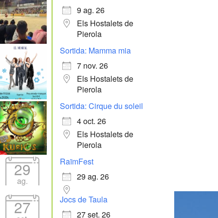
9 ag. 26
Els Hostalets de
Pierola
Sortida: Mamma mia
7 nov. 26
Els Hostalets de
Pierola
Sortida: Cirque du soleil
4 oct. 26
Els Hostalets de
Pierola
RaïmFest
29
29 ag. 26
ag.
Jocs de Taula
27
27 set. 26