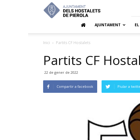
Ajuntamen
dels
Hostalets
de
AJUNTAMENT
EL
Pierola
Inici
Partits CF Hostalets
Partits CF Hosta
22 de gener de 2022
Compartir a facebook
Piular a twitt