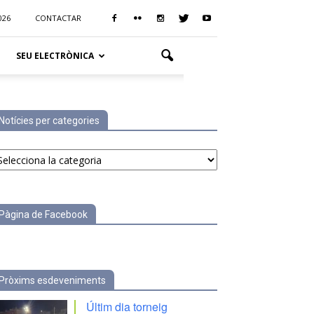
026
CONTACTAR
SEU ELECTRÒNICA
Notícies per categories
tícies
r
tegories
Pàgina de Facebook
Pròxims esdeveniments
Últim dia torneig