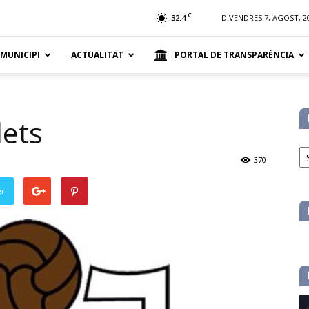
t
C
32.4
DIVENDRES 7, AGOST, 2
 MUNICIPI
ACTUALITAT
PORTAL DE TRANSPARÈNCIA
lets
No
pe
370
ca
er