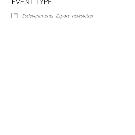
EVENT TYPE
Esdeveniments
Esport
newsletter
lendar
iCalendar
Office 365