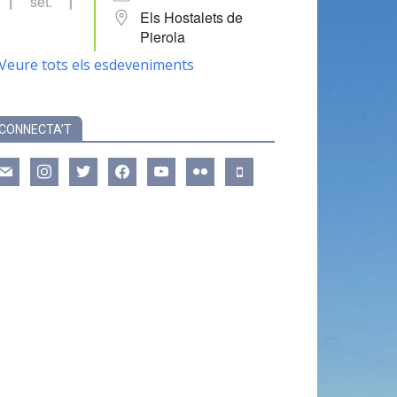
set.
Els Hostalets de
Pierola
Veure tots els esdeveniments
CONNECTA’T
ail
instagram
twitter
facebook
youtube
flickr
mobile