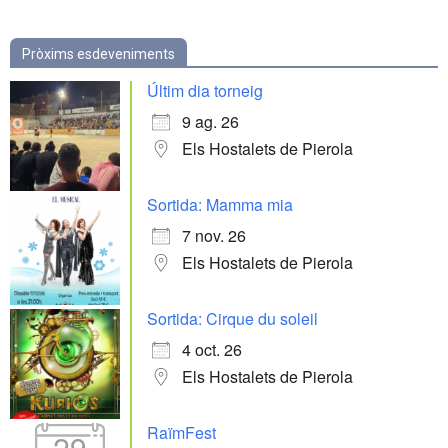
Pròxims esdeveniments
Últim dia torneig
9 ag. 26
Els Hostalets de Pierola
Sortida: Mamma mia
7 nov. 26
Els Hostalets de Pierola
Sortida: Cirque du soleil
4 oct. 26
Els Hostalets de Pierola
RaïmFest
29