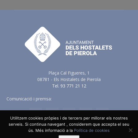
Plaça Cal Figueres, 1
08781 - Els Hostalets de Pierola
Tel. 93 771 21 12
Comunicació i premsa:
comunicacio@elshostaletsdepierola.cat
Utilitzem cookies pròpies i de tercers per millorar els nostres
serveis. Si continua navegant , considerem que accepta el seu
Avis Legal
Política de Privacitat
Política de Cookies
ús. Més informació a la
Política de cookies
Política en vers a les Xarxes Socials