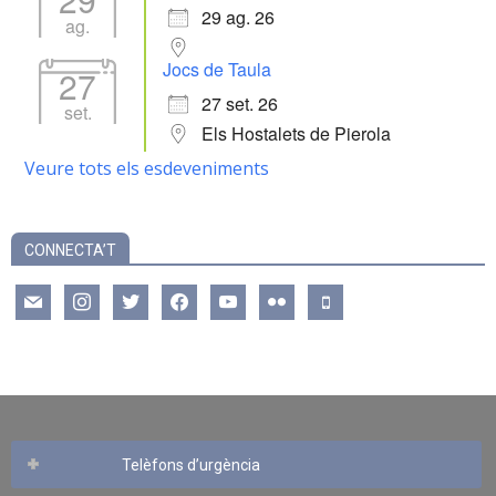
29 ag. 26
ag.
Jocs de Taula
27
27 set. 26
set.
Els Hostalets de Pierola
Veure tots els esdeveniments
CONNECTA’T
mail
instagram
twitter
facebook
youtube
flickr
mobile
Telèfons d’urgència