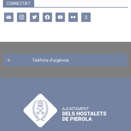
CONNECTA’T
mail
instagram
twitter
facebook
youtube
flickr
mobile
Telèfons d’urgència