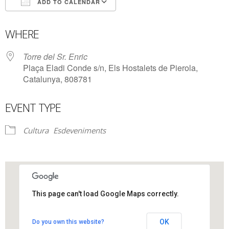
ADD TO CALENDAR
Download ICS
Google Calendar
WHERE
Torre del Sr. Enric
Plaça Eladi Conde s/n, Els Hostalets de Pierola,
Catalunya, 808781
EVENT TYPE
Cultura
Esdeveniments
This page can't load Google Maps correctly.
Torre del Sr. Enric
OK
Do you own this website?