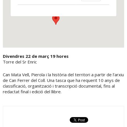
Plaça Eladi Conde s/n - Els Hostalets de Pierola
View Events
Divendres 22 de març 19 hores
Torre del Sr Enric
Can Mata Vell, Pierola i la història del territori a partir de l’arxiu
de Can Ferrer del Coll. Una tasca que ha requerit 10 anys de
classificació, organització i transcripció documental, fins al
redactat final i edició del llibre.