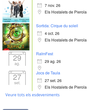
7 nov. 26
Els Hostalets de Pierola
Sortida: Cirque du soleil
4 oct. 26
Els Hostalets de Pierola
RaïmFest
29
29 ag. 26
ag.
Jocs de Taula
27
27 set. 26
set.
Els Hostalets de Pierola
Veure tots els esdeveniments