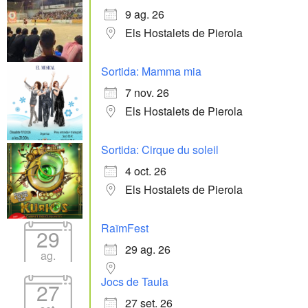
9 ag. 26
Els Hostalets de Pierola
Sortida: Mamma mia
7 nov. 26
Els Hostalets de Pierola
Sortida: Cirque du soleil
4 oct. 26
Els Hostalets de Pierola
RaïmFest
29
29 ag. 26
ag.
Jocs de Taula
27
27 set. 26