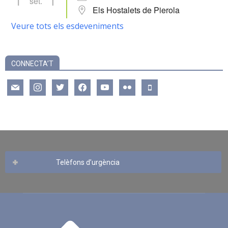
set.
Els Hostalets de Pierola
Veure tots els esdeveniments
CONNECTA’T
mail
instagram
twitter
facebook
youtube
flickr
mobile
Telèfons d’urgència