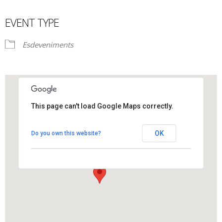
EVENT TYPE
Esdeveniments
This page can't load Google Maps correctly.
Pista poliesportiva
OK
Do you own this website?
Pista poliesportiva - Els Hostalets de Pierola
View Events