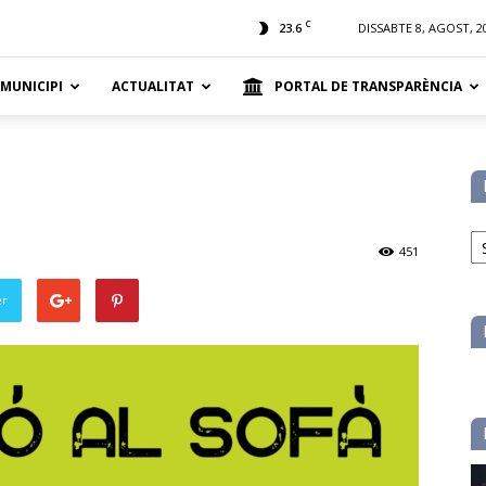
t
C
23.6
DISSABTE 8, AGOST, 2
 MUNICIPI
ACTUALITAT
PORTAL DE TRANSPARÈNCIA
No
pe
451
ca
er