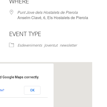
WHERE
Punt Jove dels Hostalets de Pierola
Anselm Clavé, 6, Els Hostalets de Pierola
EVENT TYPE
lendar
iCalendar
Office 365
Esdeveniments
Joventut
newsletter
ad Google Maps correctly.
lets de Pierola
OK
te?
talets de Pierola