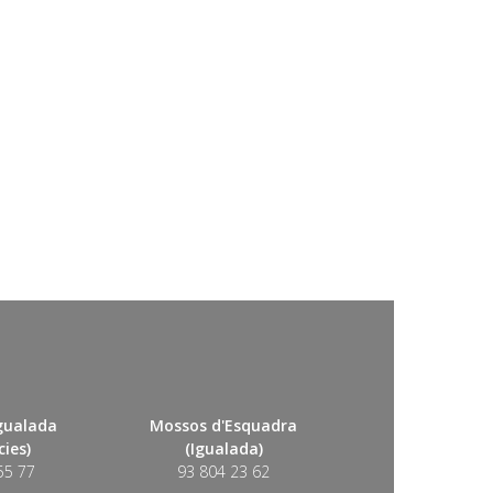
Igualada
Mossos d'Esquadra
ies)
(Igualada)
55 77
93 804 23 62