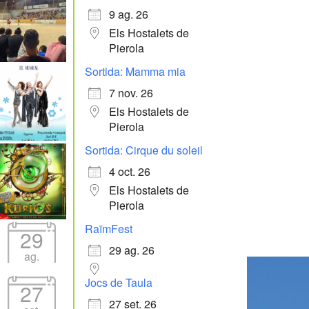
9 ag. 26
Els Hostalets de
Pierola
Sortida: Mamma mia
7 nov. 26
Els Hostalets de
Pierola
Sortida: Cirque du soleil
4 oct. 26
Els Hostalets de
Pierola
RaïmFest
29
29 ag. 26
ag.
Jocs de Taula
27
27 set. 26