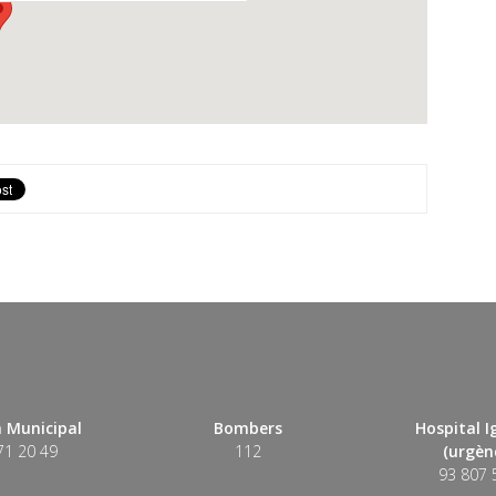
 Municipal
Bombers
Hospital 
71 20 49
112
(urgènc
93 807 