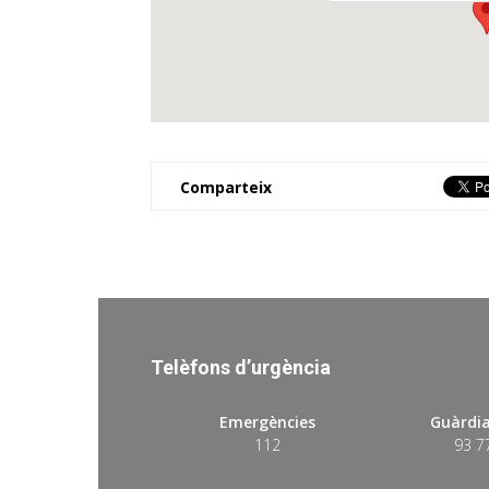
Comparteix
Telèfons d’urgència
Emergències
Guàrdia
112
93 7