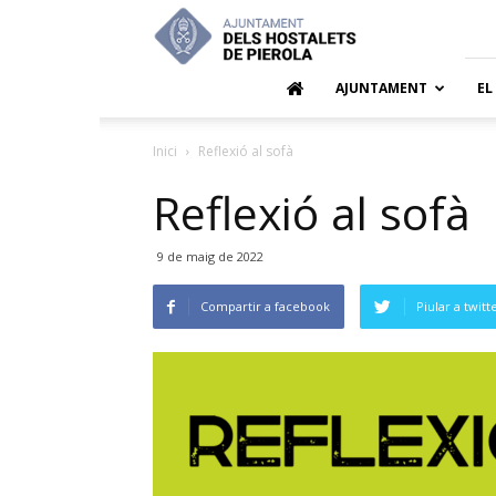
Ajuntamen
dels
Hostalets
de
AJUNTAMENT
EL
Pierola
Inici
Reflexió al sofà
Reflexió al sofà
9 de maig de 2022
Compartir a facebook
Piular a twitt