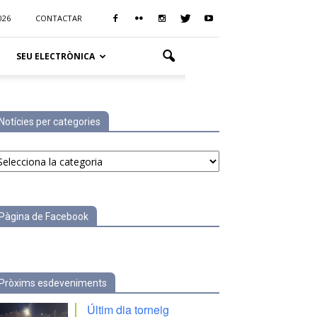
026
CONTACTAR
SEU ELECTRÒNICA
Notícies per categories
tícies
r
tegories
Pàgina de Facebook
Pròxims esdeveniments
Últim dia torneig