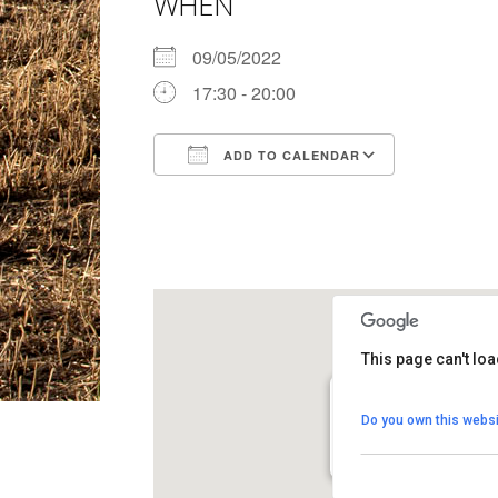
WHEN
09/05/2022
17:30 - 20:00
ADD TO CALENDAR
Download ICS
Google Ca
This page can't lo
Punt Jove dels Hosta
Do you own this websi
Anselm Clavé, 6 - Els Hos
View Events