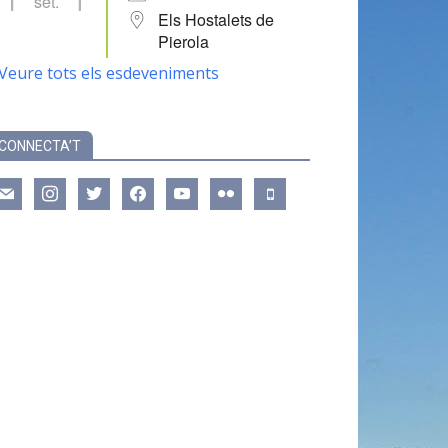
set.
Els Hostalets de
Pierola
Veure tots els esdeveniments
CONNECTA’T
ail
instagram
twitter
facebook
youtube
flickr
mobile