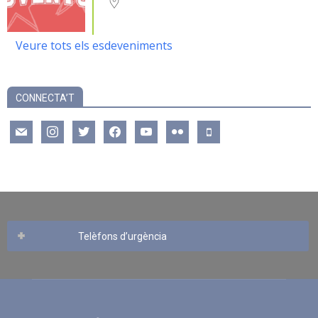
Veure tots els esdeveniments
CONNECTA’T
mail
instagram
twitter
facebook
youtube
flickr
mobile
Telèfons d’urgència