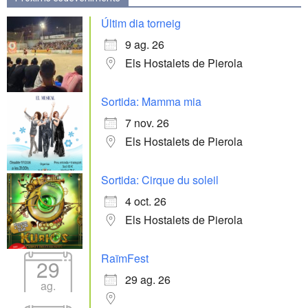
Últim dia torneig
9 ag. 26
Els Hostalets de Pierola
Sortida: Mamma mia
7 nov. 26
Els Hostalets de Pierola
Sortida: Cirque du soleil
4 oct. 26
Els Hostalets de Pierola
RaïmFest
29
29 ag. 26
ag.