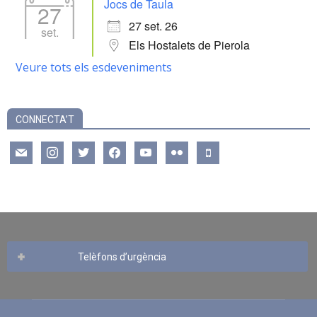
Jocs de Taula
27
27 set. 26
set.
Els Hostalets de Pierola
Veure tots els esdeveniments
CONNECTA’T
mail
instagram
twitter
facebook
youtube
flickr
mobile
Telèfons d’urgència