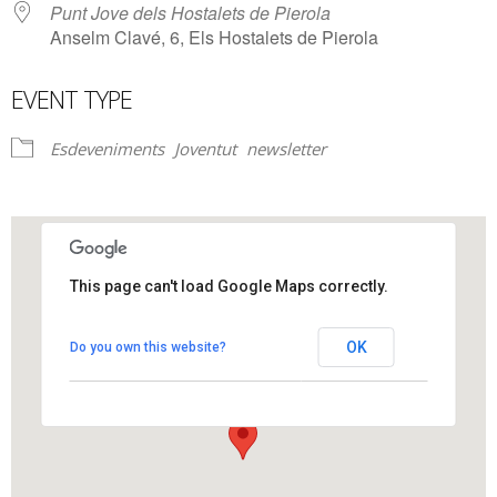
Punt Jove dels Hostalets de Pierola
Anselm Clavé, 6, Els Hostalets de Pierola
EVENT TYPE
Esdeveniments
Joventut
newsletter
This page can't load Google Maps correctly.
Punt Jove dels Hostalets de Pierola
OK
Do you own this website?
Anselm Clavé, 6 - Els Hostalets de Pierola
View Events