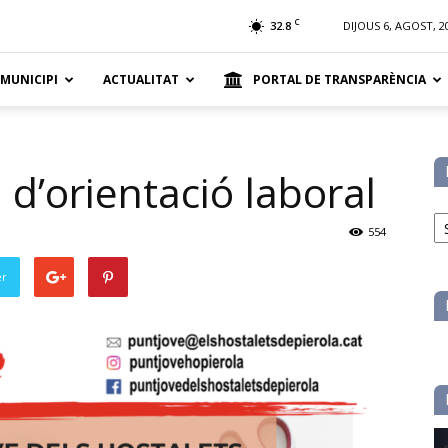
t
C
32.8
DIJOUS 6, AGOST, 2
 MUNICIPI
ACTUALITAT
PORTAL DE TRANSPARÈNCIA
 d’orientació laboral
No
pe
554
ca
er