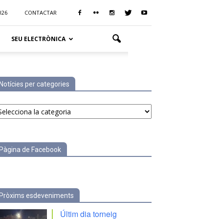
026
CONTACTAR
SEU ELECTRÒNICA
Notícies per categories
tícies
r
tegories
Pàgina de Facebook
Pròxims esdeveniments
Últim dia torneig