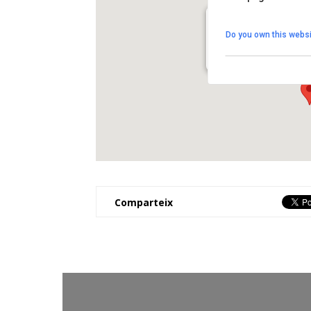
Punt Jove dels Hosta
Do you own this websi
Anselm Clavé, 6 - Els Hos
View Events
Comparteix