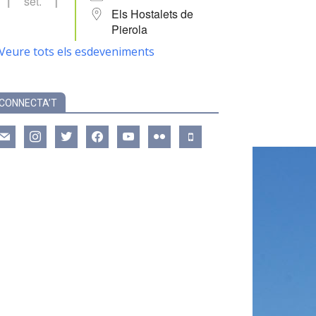
set.
Els Hostalets de
Pierola
Veure tots els esdeveniments
CONNECTA’T
ail
instagram
twitter
facebook
youtube
flickr
mobile