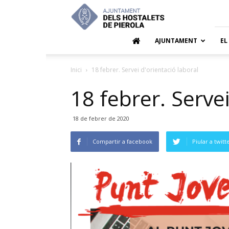
Ajuntamen
dels
Hostalets
de
AJUNTAMENT
EL
Pierola
Inici
18 febrer. Servei d'orientació laboral
18 febrer. Servei
18 de febrer de 2020
Compartir a facebook
Piular a twitt