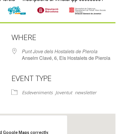
WHERE
Punt Jove dels Hostalets de Pierola
Anselm Clavé, 6, Els Hostalets de Pierola
EVENT TYPE
lendar
iCalendar
Office 365
Esdeveniments
Joventut
newsletter
ad Google Maps correctly.