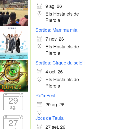
9 ag. 26
Els Hostalets de
Pierola
Sortida: Mamma mia
7 nov. 26
Els Hostalets de
Pierola
Sortida: Cirque du soleil
4 oct. 26
Els Hostalets de
Pierola
RaïmFest
29
29 ag. 26
ag.
Jocs de Taula
27
27 set. 26