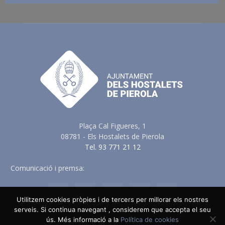
Plaça Cal Figueres, 1
08781 - Els Hostalets de Pierola
Tel. 93 771 21 12
Comunicació i premsa:
comunicacio@elshostaletsdepierola.cat
Utilitzem cookies pròpies i de tercers per millorar els nostres
serveis. Si continua navegant , considerem que accepta el seu
Avis Legal
Política de Privacitat
Política de Cookies
ús. Més informació a la
Política de cookies