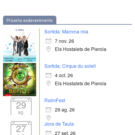
Pròxims esdeveniments
Sortida: Mamma mia
7 nov. 26
Els Hostalets de Pierola
Sortida: Cirque du soleil
4 oct. 26
Els Hostalets de Pierola
RaïmFest
29
29 ag. 26
ag.
Jocs de Taula
27
27 set. 26