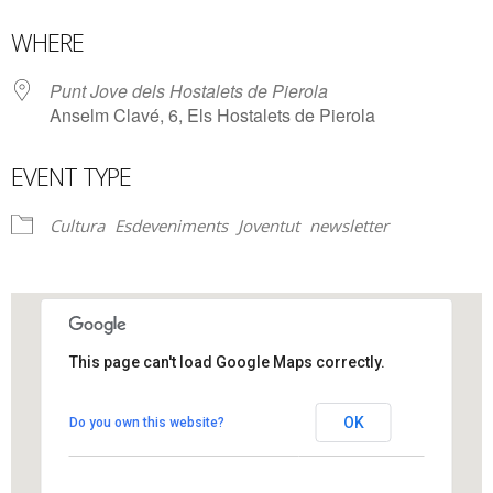
Download ICS
Google Calendar
WHERE
Punt Jove dels Hostalets de Pierola
Anselm Clavé, 6, Els Hostalets de Pierola
EVENT TYPE
Cultura
Esdeveniments
Joventut
newsletter
This page can't load Google Maps correctly.
Punt Jove dels Hostalets de Pierola
OK
Do you own this website?
Anselm Clavé, 6 - Els Hostalets de Pierola
View Events