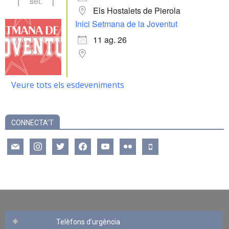
set.
Els Hostalets de Pierola
Inici Setmana de la Joventut
11 ag. 26
Veure tots els esdeveniments
CONNECTA’T
mail
instagram
twitter
facebook
youtube
flickr
mobile
Telèfons d’urgència