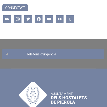
CONNECTA’T
mail
instagram
twitter
facebook
youtube
flickr
mobile
Telèfons d’urgència