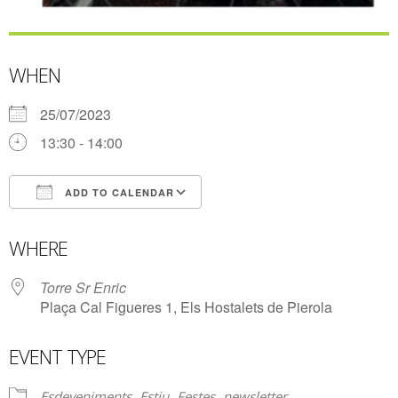
WHEN
25/07/2023
13:30 - 14:00
ADD TO CALENDAR
Download ICS
Google Calendar
WHERE
Torre Sr Enric
Plaça Cal Figueres 1, Els Hostalets de Pierola
EVENT TYPE
Esdeveniments
Estiu
Festes
newsletter