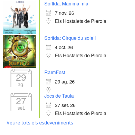
Sortida: Mamma mia
7 nov. 26
Els Hostalets de Pierola
Sortida: Cirque du soleil
4 oct. 26
Els Hostalets de Pierola
RaïmFest
29
29 ag. 26
ag.
Jocs de Taula
27
27 set. 26
set.
Els Hostalets de Pierola
Veure tots els esdeveniments