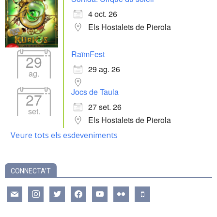
4 oct. 26
Els Hostalets de Pierola
RaïmFest
29
29 ag. 26
ag.
Jocs de Taula
27
27 set. 26
set.
Els Hostalets de Pierola
Veure tots els esdeveniments
CONNECTA’T
mail
instagram
twitter
facebook
youtube
flickr
mobile