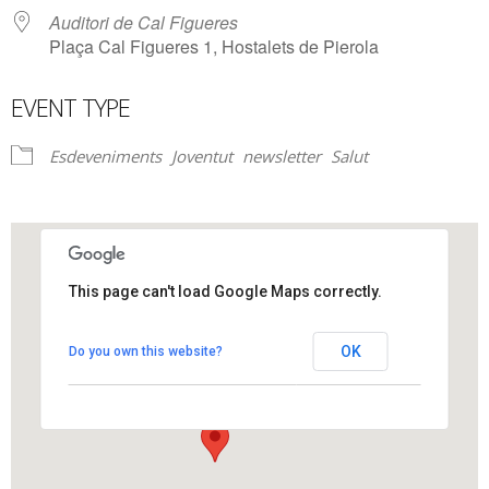
Auditori de Cal Figueres
Plaça Cal Figueres 1, Hostalets de Pierola
EVENT TYPE
Esdeveniments
Joventut
newsletter
Salut
This page can't load Google Maps correctly.
Auditori de Cal Figueres
OK
Do you own this website?
Plaça Cal Figueres 1 - Hostalets de Pierola
View Events