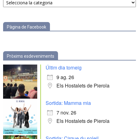
per
categories
Pàgina de Facebook
Pròxims esdeveniments
Últim dia torneig
9 ag. 26
Els Hostalets de Pierola
Sortida: Mamma mia
7 nov. 26
Els Hostalets de Pierola
Sortida: Cirque du soleil