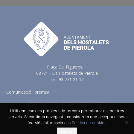
Plaça Cal Figueres, 1
08781 - Els Hostalets de Pierola
Tel. 93 771 21 12
Comunicació i premsa:
comunicacio@elshostaletsdepierola.cat
Utilitzem cookies pròpies i de tercers per millorar els nostres
serveis. Si continua navegant , considerem que accepta el seu
ús. Més informació a la
Política de cookies
Avis Legal
Política de Privacitat
Política de Cookies
Política en vers a les Xarxes Socials
Accepto