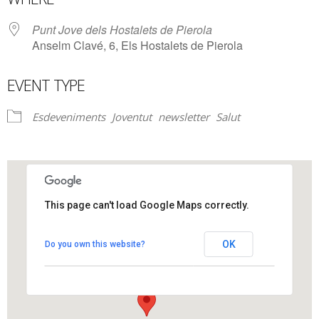
Punt Jove dels Hostalets de Pierola
Anselm Clavé, 6, Els Hostalets de Pierola
EVENT TYPE
Esdeveniments
Joventut
newsletter
Salut
This page can't load Google Maps correctly.
Punt Jove dels Hostalets de Pierola
OK
Do you own this website?
Anselm Clavé, 6 - Els Hostalets de Pierola
View Events