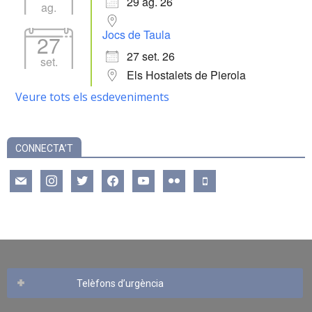
29 ag. 26
ag.
Jocs de Taula
27
27 set. 26
set.
Els Hostalets de Pierola
Veure tots els esdeveniments
CONNECTA’T
mail
instagram
twitter
facebook
youtube
flickr
mobile
Telèfons d’urgència