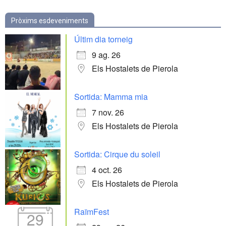
Pròxims esdeveniments
Últim dia torneig
9 ag. 26
Els Hostalets de Pierola
Sortida: Mamma mia
7 nov. 26
Els Hostalets de Pierola
Sortida: Cirque du soleil
4 oct. 26
Els Hostalets de Pierola
RaïmFest
29