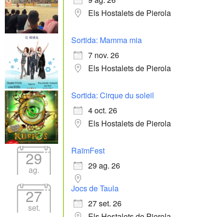
Els Hostalets de Pierola
Sortida: Mamma mia
7 nov. 26
Els Hostalets de Pierola
Sortida: Cirque du soleil
4 oct. 26
Els Hostalets de Pierola
RaïmFest
29
29 ag. 26
ag.
Jocs de Taula
27
27 set. 26
set.
Els Hostalets de Pierola