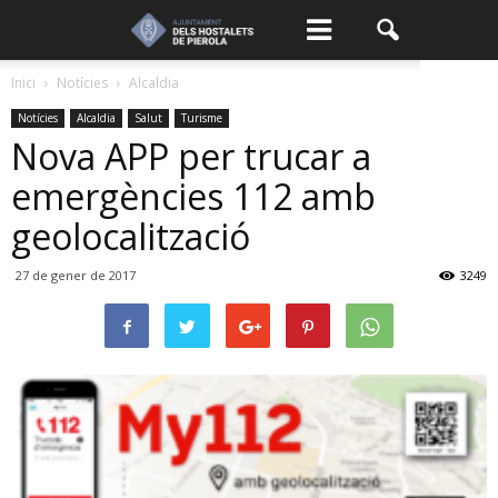
Inici
Notícies
Alcaldia
Notícies
Alcaldia
Salut
Turisme
Nova APP per trucar a
emergències 112 amb
geolocalització
27 de gener de 2017
3249