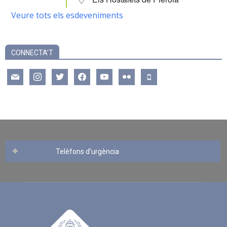
Veure tots els esdeveniments
CONNECTA’T
mail
instagram
twitter
facebook
youtube
flickr
mobile
Telèfons d’urgència