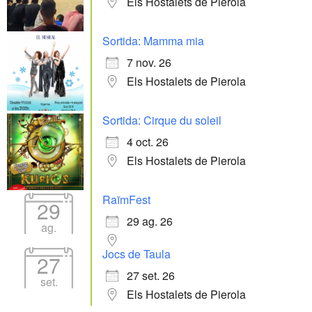
Els Hostalets de Pierola
Sortida: Mamma mia
7 nov. 26
Els Hostalets de Pierola
Sortida: Cirque du soleil
4 oct. 26
Els Hostalets de Pierola
RaïmFest
29
29 ag. 26
ag.
Jocs de Taula
27
27 set. 26
set.
Els Hostalets de Pierola