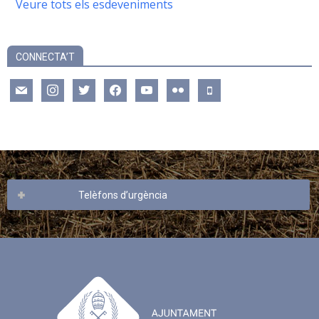
Veure tots els esdeveniments
CONNECTA’T
mail
instagram
twitter
facebook
youtube
flickr
mobile
Telèfons d’urgència