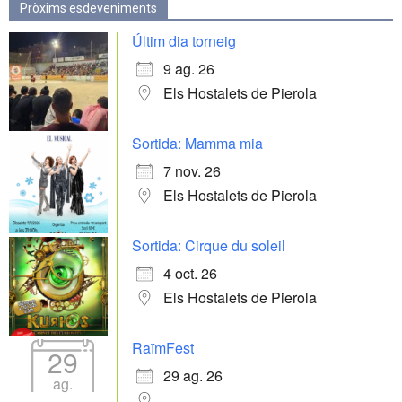
Pròxims esdeveniments
Últim dia torneig
9 ag. 26
Els Hostalets de Pierola
Sortida: Mamma mia
7 nov. 26
Els Hostalets de Pierola
Sortida: Cirque du soleil
4 oct. 26
Els Hostalets de Pierola
RaïmFest
29
29 ag. 26
ag.