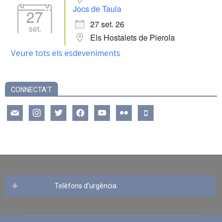
Jocs de Taula
27
27 set. 26
set.
Els Hostalets de Pierola
Veure tots els esdeveniments
CONNECTA’T
mail
instagram
twitter
facebook
youtube
flickr
mobile
Telèfons d’urgència