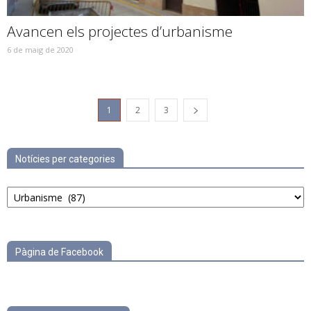
Avancen els projectes d’urbanisme
6 de maig de 2020
1
2
3
Notícies per categories
Notícies
per
categories
Pàgina de Facebook