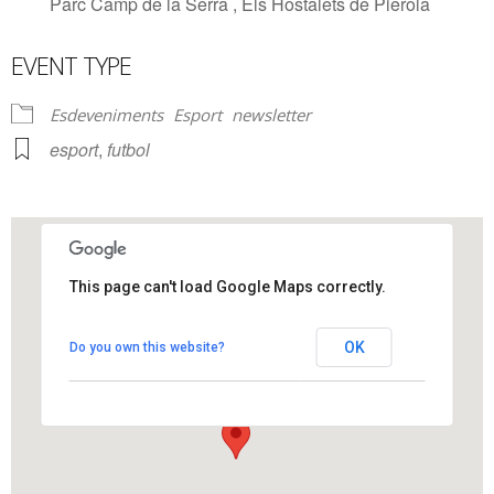
Parc Camp de la Serra , Els Hostalets de Pierola
EVENT TYPE
Esdeveniments
Esport
newsletter
esport
,
futbol
This page can't load Google Maps correctly.
Parc Camp de la Serra
OK
Do you own this website?
Parc Camp de la Serra - Els Hostalets de Pierola
View Events