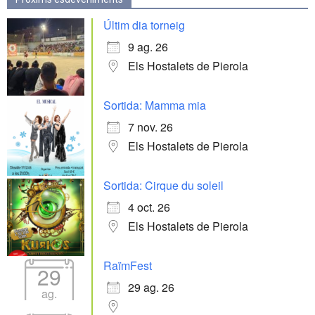
Últim dia torneig
9 ag. 26
Els Hostalets de Pierola
Sortida: Mamma mia
7 nov. 26
Els Hostalets de Pierola
Sortida: Cirque du soleil
4 oct. 26
Els Hostalets de Pierola
RaïmFest
29
29 ag. 26
ag.