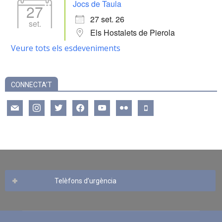
Jocs de Taula
27
27 set. 26
set.
Els Hostalets de Pierola
Veure tots els esdeveniments
CONNECTA’T
mail
instagram
twitter
facebook
youtube
flickr
mobile
Telèfons d’urgència