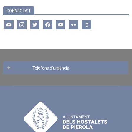
CONNECTA’T
mail
instagram
twitter
facebook
youtube
flickr
mobile
Telèfons d’urgència