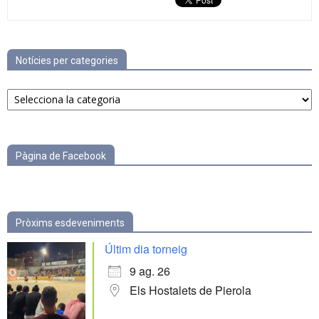
Notícies per categories
Notícies
per
categories
Pàgina de Facebook
Pròxims esdeveniments
Últim dia torneig
9 ag. 26
Els Hostalets de Pierola