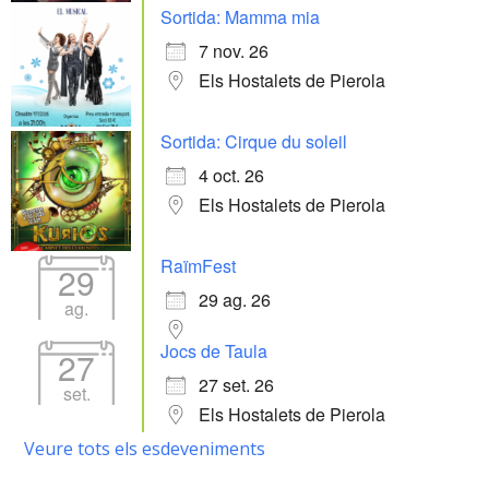
Sortida: Mamma mia
7 nov. 26
Els Hostalets de Pierola
Sortida: Cirque du soleil
4 oct. 26
Els Hostalets de Pierola
RaïmFest
29
29 ag. 26
ag.
Jocs de Taula
27
27 set. 26
set.
Els Hostalets de Pierola
Veure tots els esdeveniments