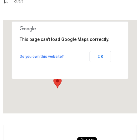
Slot
This page can't load Google Maps correctly.
Slot Centre
OK
Do you own this website?
Església, 61 - Els Hostalets de Pierola
View Events