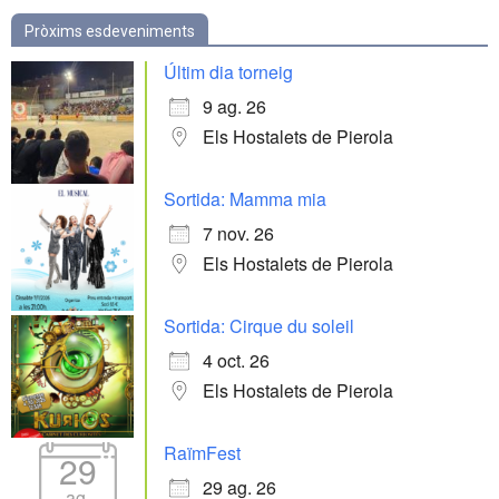
Pròxims esdeveniments
Últim dia torneig
9 ag. 26
Els Hostalets de Pierola
Sortida: Mamma mia
7 nov. 26
Els Hostalets de Pierola
Sortida: Cirque du soleil
4 oct. 26
Els Hostalets de Pierola
RaïmFest
29
29 ag. 26
ag.