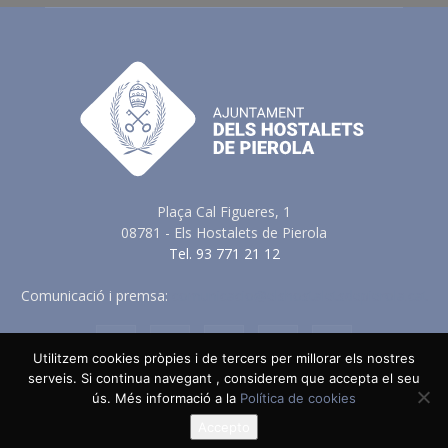
Plaça Cal Figueres, 1
08781 - Els Hostalets de Pierola
Tel. 93 771 21 12
Comunicació i premsa:
comunicacio@elshostaletsdepierola.cat
Utilitzem cookies pròpies i de tercers per millorar els nostres
serveis. Si continua navegant , considerem que accepta el seu
Avis Legal
Política de Privacitat
Política de Cookies
ús. Més informació a la
Política de cookies
Política en vers a les Xarxes Socials
Accepto