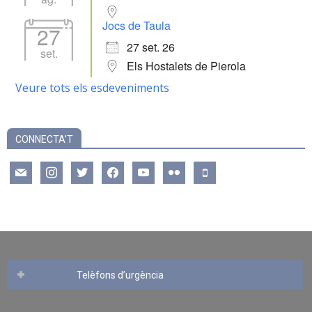
Jocs de Taula
27
27 set. 26
set.
Els Hostalets de Pierola
Veure tots els esdeveniments
CONNECTA’T
mail
instagram
twitter
facebook
youtube
flickr
mobile
Telèfons d’urgència