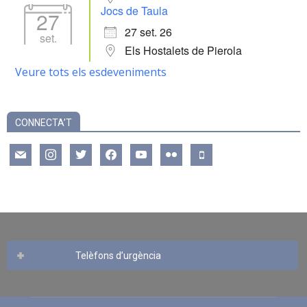
Jocs de Taula
27
27 set. 26
set.
Els Hostalets de Pierola
Veure tots els esdeveniments
CONNECTA’T
mail
instagram
twitter
facebook
youtube
flickr
mobile
Telèfons d’urgència