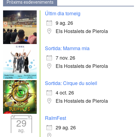
Pròxims esdeveniments
Últim dia torneig
9 ag. 26
Els Hostalets de Pierola
Sortida: Mamma mia
7 nov. 26
Els Hostalets de Pierola
Sortida: Cirque du soleil
4 oct. 26
Els Hostalets de Pierola
RaïmFest
29
29 ag. 26
ag.