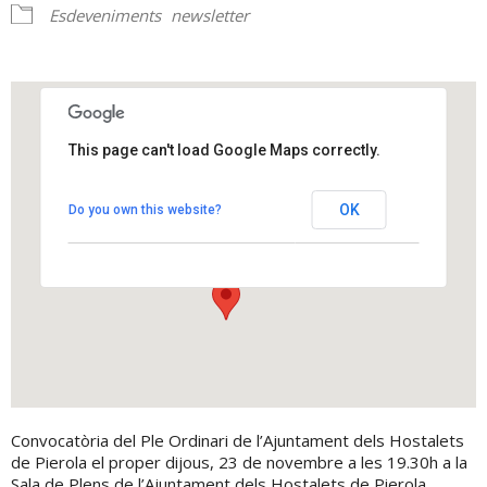
Esdeveniments
newsletter
This page can't load Google Maps correctly.
Ajuntament dels Hostalets de
Pierola
OK
Do you own this website?
Plaça Cal Figueres - Els Hostalets de Pierola
View Events
Convocatòria del Ple Ordinari de l’Ajuntament dels Hostalets
de Pierola el proper dijous, 23 de novembre a les 19.30h a la
Sala de Plens de l’Ajuntament dels Hostalets de Pierola.