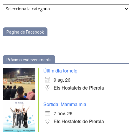
Notícies
per
categories
Pàgina de Facebook
Pròxims esdeveniments
Últim dia torneig
9 ag. 26
Els Hostalets de Pierola
Sortida: Mamma mia
7 nov. 26
Els Hostalets de Pierola