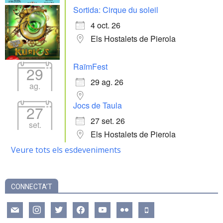
Sortida: Cirque du soleil
4 oct. 26
Els Hostalets de Pierola
RaïmFest
29
29 ag. 26
ag.
Jocs de Taula
27
27 set. 26
set.
Els Hostalets de Pierola
Veure tots els esdeveniments
CONNECTA’T
mail
instagram
twitter
facebook
youtube
flickr
mobile