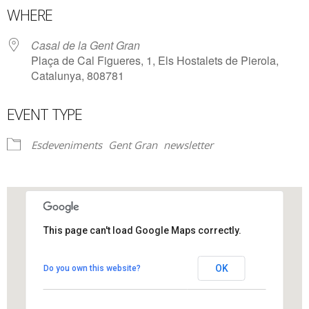
WHERE
Casal de la Gent Gran
Plaça de Cal Figueres, 1, Els Hostalets de Pierola,
Catalunya, 808781
EVENT TYPE
Esdeveniments
Gent Gran
newsletter
This page can't load Google Maps correctly.
Casal de la Gent Gran
OK
Do you own this website?
Plaça de Cal Figueres, 1 - Els Hostalets de Pierola
View Events