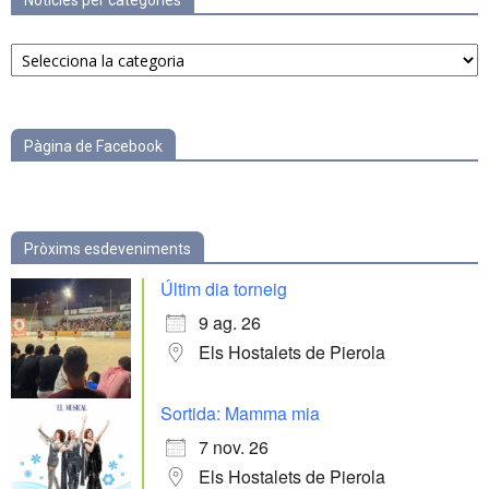
Notícies per categories
Notícies
per
categories
Pàgina de Facebook
Pròxims esdeveniments
Últim dia torneig
9 ag. 26
Els Hostalets de Pierola
Sortida: Mamma mia
7 nov. 26
Els Hostalets de Pierola