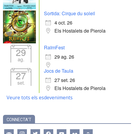
Sortida: Cirque du soleil
4 oct. 26
Els Hostalets de Pierola
RaïmFest
29
29 ag. 26
ag.
Jocs de Taula
27
27 set. 26
set.
Els Hostalets de Pierola
Veure tots els esdeveniments
CONNECTA’T
mail
instagram
twitter
facebook
youtube
flickr
mobile