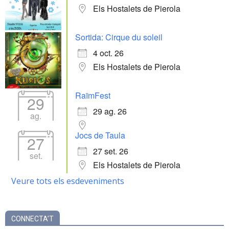
Els Hostalets de Pierola
Sortida: Cirque du soleil
4 oct. 26
Els Hostalets de Pierola
RaïmFest
29
29 ag. 26
ag.
Jocs de Taula
27
27 set. 26
set.
Els Hostalets de Pierola
Veure tots els esdeveniments
CONNECTA’T