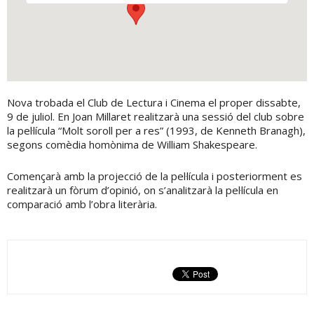
Nova trobada el Club de Lectura i Cinema el proper dissabte,
9 de juliol. En Joan Millaret realitzarà una sessió del club sobre
la pel·lícula “Molt soroll per a res” (1993, de Kenneth Branagh),
segons comèdia homònima de William Shakespeare.
Començarà amb la projecció de la pel·lícula i posteriorment es
realitzarà un fòrum d’opinió, on s’analitzarà la pel·lícula en
comparació amb l’obra literària.