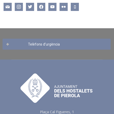
mail
instagram
twitter
facebook
youtube
flickr
mobile
Telèfons d’urgència
Plaça Cal Figueres, 1