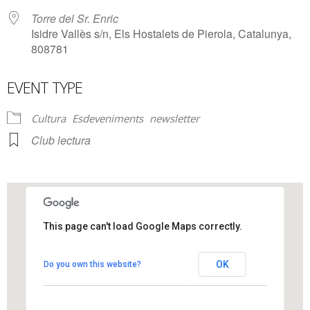
Torre del Sr. Enric
Isidre Vallès s/n, Els Hostalets de Pierola, Catalunya,
808781
EVENT TYPE
Cultura
Esdeveniments
newsletter
Club lectura
This page can't load Google Maps correctly.
Torre del Sr. Enric
OK
Do you own this website?
Isidre Vallès s/n - Els Hostalets de Pierola
View Events