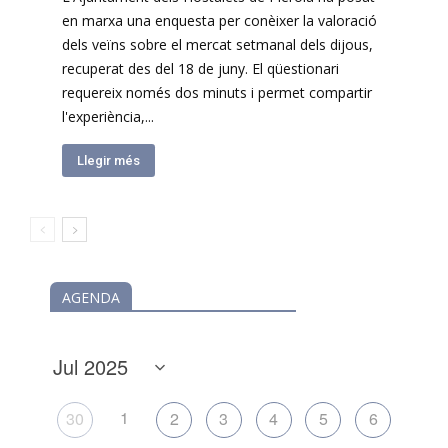
en marxa una enquesta per conèixer la valoració
dels veïns sobre el mercat setmanal dels dijous,
recuperat des del 18 de juny. El qüestionari
requereix només dos minuts i permet compartir
l'experiència,...
Llegir més
AGENDA
1
30
2
3
4
5
6