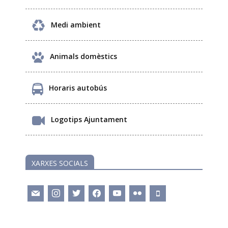
Medi ambient
Animals domèstics
Horaris autobús
Logotips Ajuntament
XARXES SOCIALS
mail
instagram
twitter
facebook
youtube
flickr
mobile