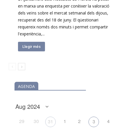
en marxa una enquesta per conèixer la valoració
dels veïns sobre el mercat setmanal dels dijous,
recuperat des del 18 de juny. El qüestionari
requereix només dos minuts i permet compartir
l'experiència,...
Llegir més
AGENDA
29
30
1
2
4
31
3