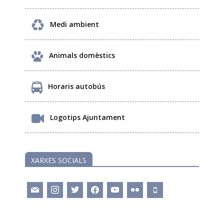
Medi ambient
Animals domèstics
Horaris autobús
Logotips Ajuntament
XARXES SOCIALS
mail
instagram
twitter
facebook
youtube
flickr
mobile