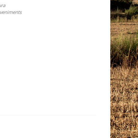
ura
veniments