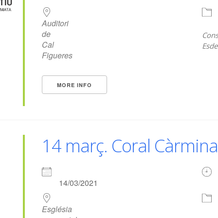
Auditori
de
Cons
Cal
Esde
Figueres
MORE INFO
14 març. Coral Càrmin
14/03/2021
Església