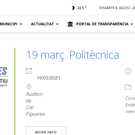
t
C
22.5
DISSABTE 8, AGOST, 2
 MUNICIPI
ACTUALITAT
PORTAL DE TRANSPARÈNCIA
19 març. Politècnica
19/03/2021
Auditori
Cons
de
Esde
Cal
news
Figueres
MORE INFO