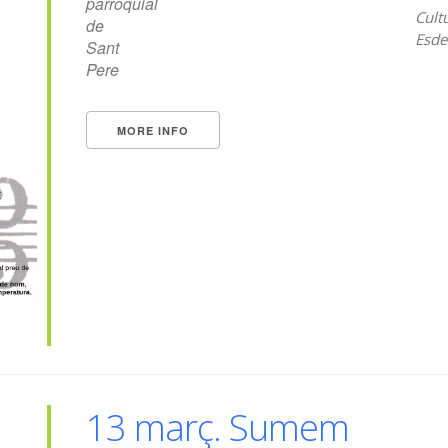
parroquial
Cult
de
Esde
Sant
Pere
MORE INFO
13 març. Sumem