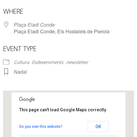
Download ICS
Google Calendar
WHERE
Plaça Eladi Conde
Plaça Eladi Conde, Els Hostalets de Pierola
EVENT TYPE
Cultura
Esdeveniments
newsletter
Nadal
This page can't load Google Maps correctly.
Plaça Eladi Conde
OK
Do you own this website?
Plaça Eladi Conde - Els Hostalets de Pierola
View Events