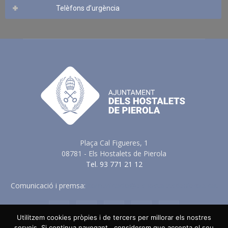
Telèfons d’urgència
Plaça Cal Figueres, 1
08781 - Els Hostalets de Pierola
Tel. 93 771 21 12
Comunicació i premsa:
comunicacio@elshostaletsdepierola.cat
Utilitzem cookies pròpies i de tercers per millorar els nostres
serveis. Si continua navegant , considerem que accepta el seu