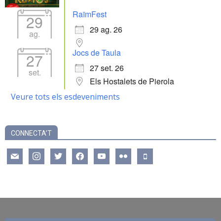
RaïmFest
29
29 ag. 26
ag.
Jocs de Taula
27
27 set. 26
set.
Els Hostalets de Pierola
Veure tots els esdeveniments
CONNECTA’T
mail
instagram
twitter
facebook
youtube
flickr
mobile