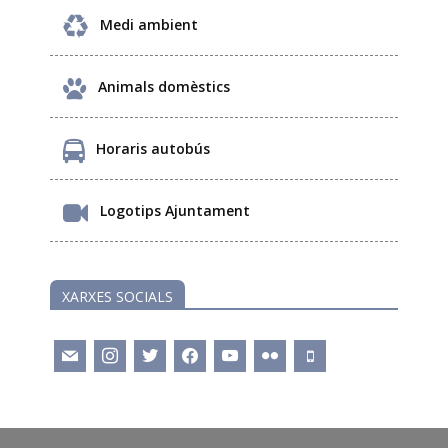
Medi ambient
Animals domèstics
Horaris autobús
Logotips Ajuntament
XARXES SOCIALS
mail
instagram
twitter
facebook
youtube
flickr
mobile