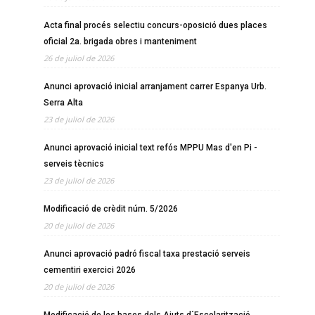
Acta final procés selectiu concurs-oposició dues places
oficial 2a. brigada obres i manteniment
26 de juliol de 2026
Anunci aprovació inicial arranjament carrer Espanya Urb.
Serra Alta
23 de juliol de 2026
Anunci aprovació inicial text refós MPPU Mas d'en Pi -
serveis tècnics
23 de juliol de 2026
Modificació de crèdit núm. 5/2026
20 de juliol de 2026
Anunci aprovació padró fiscal taxa prestació serveis
cementiri exercici 2026
20 de juliol de 2026
Modificació de les bases dels Ajuts d´Escolarització