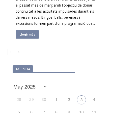
el passat mes de març amb l'objectiu de donar
continuïtat a les activitats impulsades durant els
darrers mesos. Bingos, balls, berenars i
excursions formen part d'una programació que...
Llegir més
AGENDA
28
29
30
1
2
4
3
5
6
7
8
9
10
11